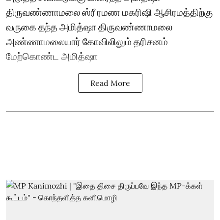
திருவண்ணாமலை ஸ்ரீ ரமண மகரிஷி ஆசிரமத்திற்கு
வருகை தந்த அமித்ஷா திருவண்ணாமலை
அண்ணாமலையார் கோவிலிலும் தரிசனம்
மேற்கொண்ட அமித்ஷா
Read More