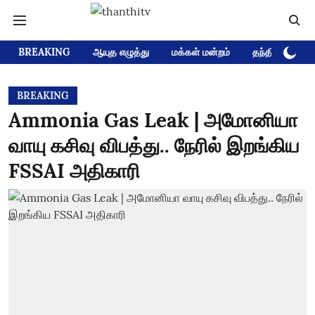
BREAKING
ஆயுத எழுத்து
மக்கள் மன்றம்
தந்தி டிவி D
BREAKING
Ammonia Gas Leak | அமோனியா
வாயு கசிவு விபத்து.. நேரில் இறங்கிய
FSSAI அதிகாரி