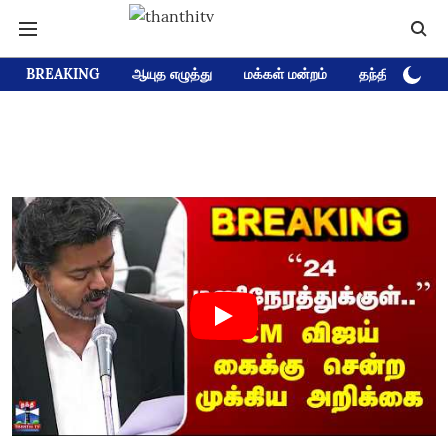
BREAKING
ஆயுத எழுத்து
மக்கள் மன்றம்
தந்தி டிவி D