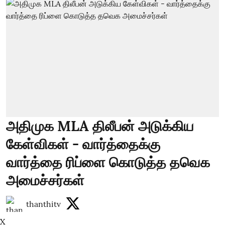
அதிமுக MLA திலீபன் அடுக்கிய
கேள்விகள் - வார்த்தைக்கு
வார்த்தை ரிப்ளை கொடுத்த தவெக
அமைச்சர்கள்
thanthitv
X