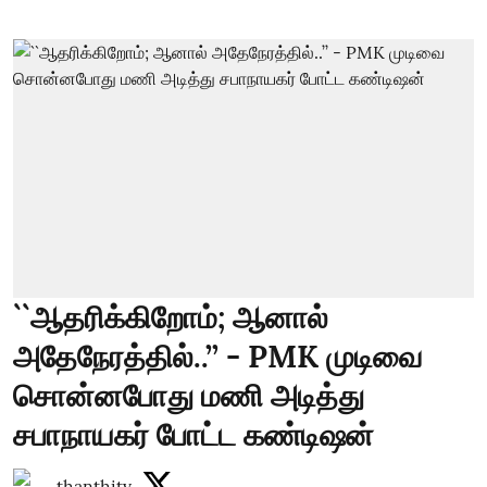
``ஆதரிக்கிறோம்; ஆனால்
அதேநேரத்தில்..’’ - PMK முடிவை
சொன்னபோது மணி அடித்து
சபாநாயகர் போட்ட கண்டிஷன்
thanthitv