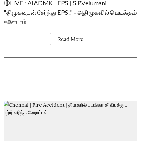
🔴LIVE : AIADMK | EPS | S.P.Velumani |
"திமுகவுடன் சேர்ந்து EPS.." - அதிமுகவில் வெடிக்கும்
களேபரம்
Read More