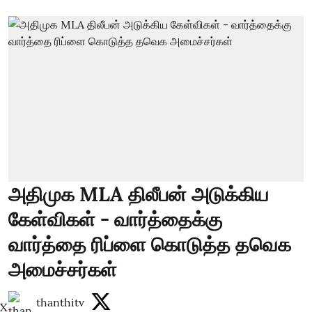
அதிமுக MLA திலீபன் அடுக்கிய
கேள்விகள் - வார்த்தைக்கு
வார்த்தை ரிப்ளை கொடுத்த தவெக
அமைச்சர்கள்
thanthitv
X