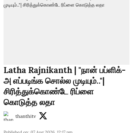
Latha Rajnikanth | "நான் பப்ளிக்-
அ எப்படிங்க சொல்ல முடியும்.."|
சிரித்துக்கொண்டே ரிப்ளை
கொடுத்த லதா
thanthitv
Published on
:
07 Aug 2026, 12:17 pm