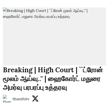
Breaking | High Court | ``ட்ரோன்
மூலம் ஆய்வு..'' | ஹைகோர்ட் மதுரை
அமர்வு பரபரப்பு உத்தரவு
thanthitv