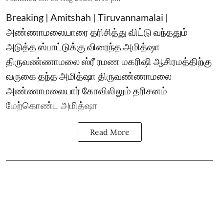
Breaking | Amitshah | Tiruvannamalai |
அண்ணாமலையாரை தரிசித்து விட்டு வந்ததும்
அடுத்த ஸ்பாட்டுக்கு விரைந்த அமித்ஷா
திருவண்ணாமலை ஸ்ரீ ரமண மகரிஷி ஆசிரமத்திற்கு
வருகை தந்த அமித்ஷா திருவண்ணாமலை
அண்ணாமலையார் கோவிலிலும் தரிசனம்
மேற்கொண்ட அமித்ஷா
Read More