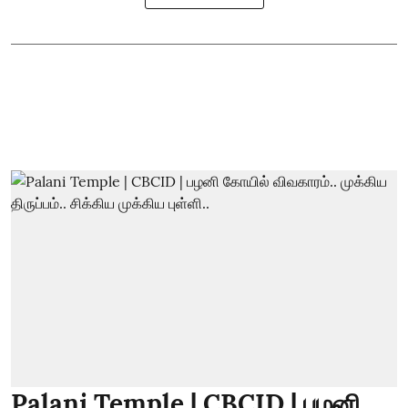
Palani Temple | CBCID | பழனி