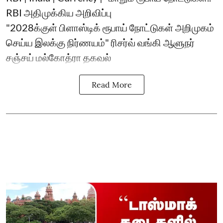
RBI அதிமுக்கிய அறிவிப்பு
"2028க்குள் பிளாஸ்டிக் ரூபாய் நோட்டுகள் அறிமுகம்
செய்ய இலக்கு நிர்ணயம்" ரிசர்வ் வங்கி ஆளுநர்
சஞ்சய் மல்கோத்ரா தகவல்
Read More