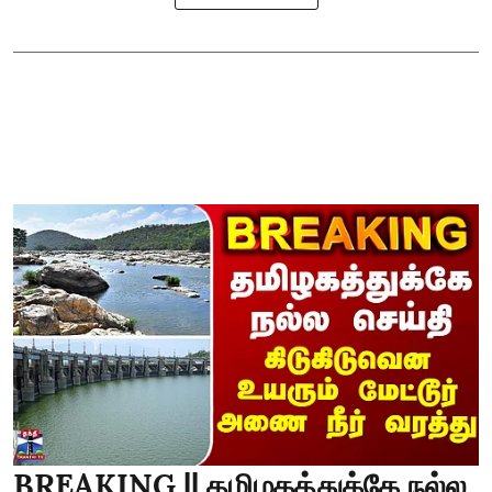
BREAKING || தமிழகத்துக்கே நல்ல