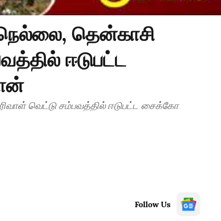
நெல்லை, தென்காசி
வத்தில் ஈடுபட்ட
ான்
ிவாள் வெட்டு சம்பவத்தில் ஈடுபட்ட சைக்கோ
Follow Us