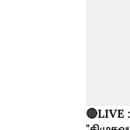
🔴LIVE 
"திமுகவு