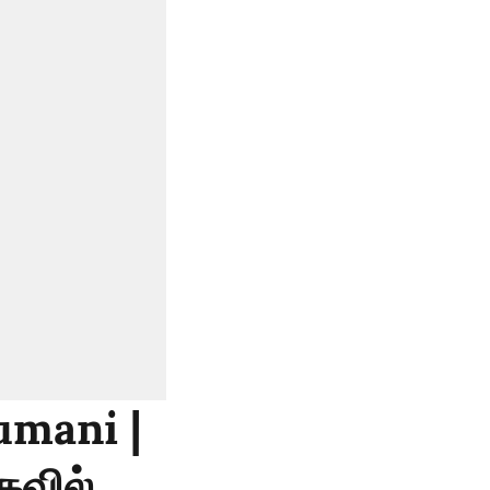
umani |
கவில்