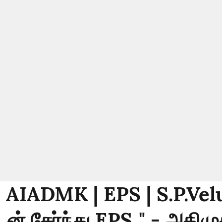
: AIADMK | EPS | S.P.Vel
டன் சேர்ந்து EPS.." - அதிமு