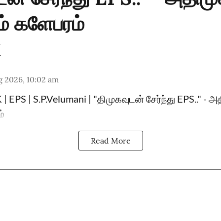
ம் களேபரம்
g 2026, 10:02 am
 EPS | S.P.Velumani | "திமுகவுடன் சேர்ந்து EPS.." - அ
ம்
Read More