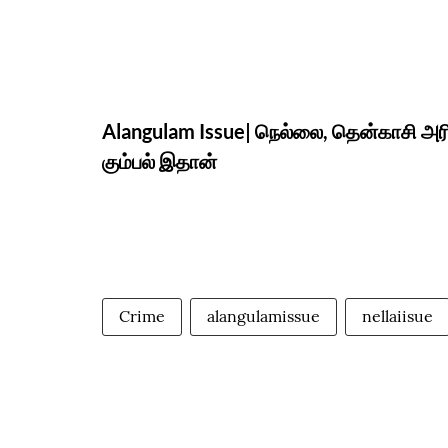
Alangulam Issue| நெல்லை, தென்காசி அரி
கும்பல் இதான்
Crime
alangulamissue
nellaiisue