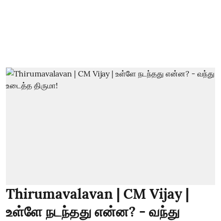
Thirumavalavan | CM Vijay |
உள்ளே நடந்தது என்ன? - வந்து