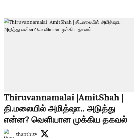
Thiruvannamalai |AmitShah |
தி.மலையில் அமித்ஷா.. அடுத்து
என்ன? வெளியான முக்கிய தகவல்
thanthitv