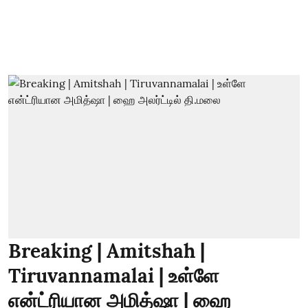
Breaking | Amitshah |
Tiruvannamalai | உள்ளே
என்ட்ரியான அமித்ஷா | ஹை