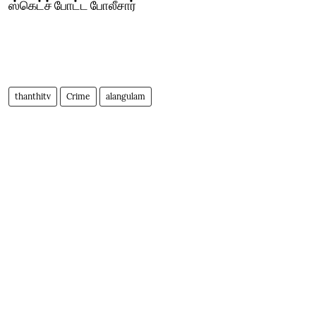
ஸ்கெட்ச் போட்ட போலீசார்
thanthitv
Crime
alangulam