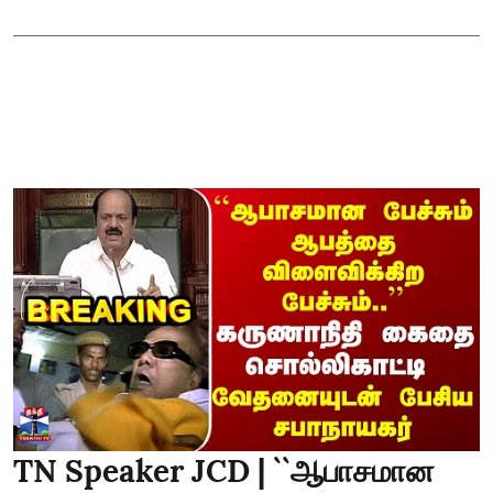
TN Speaker JCD | ``ஆபாசமான