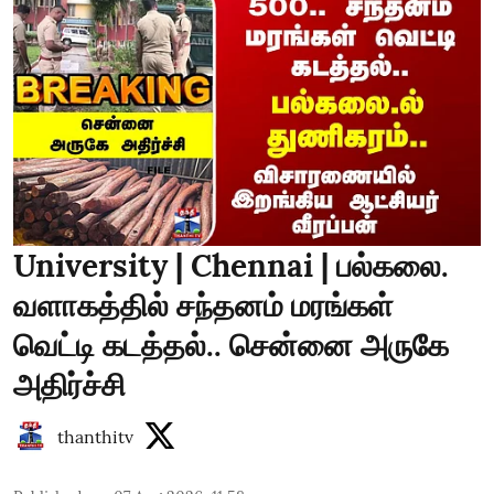
University | Chennai | பல்கலை.
வளாகத்தில் சந்தனம் மரங்கள்
வெட்டி கடத்தல்.. சென்னை அருகே
அதிர்ச்சி
thanthitv