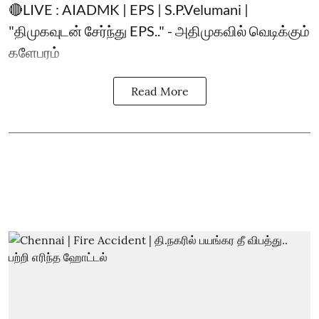
🔴LIVE : AIADMK | EPS | S.P.Velumani |
"திமுகவுடன் சேர்ந்து EPS.." - அதிமுகவில் வெடிக்கும்
களேபரம்
Read More