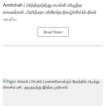
Amitshah | அடுத்தடுத்து மயங்கி விழுந்த
காவலர்கள்..அமித்ஷா பங்கேற்ற நிகழ்ச்சியில் திடீர்
பரபரப்பு
Read More