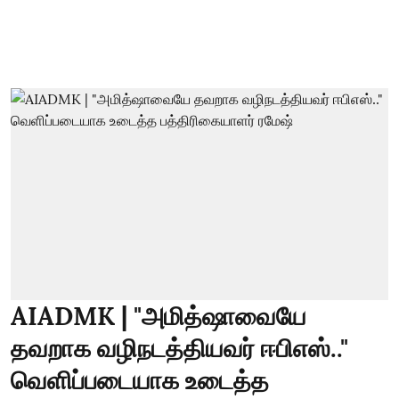
AIADMK | "அமித்ஷாவையே
தவறாக வழிநடத்தியவர் ஈபிஎஸ்.."
வெளிப்படையாக உடைத்த