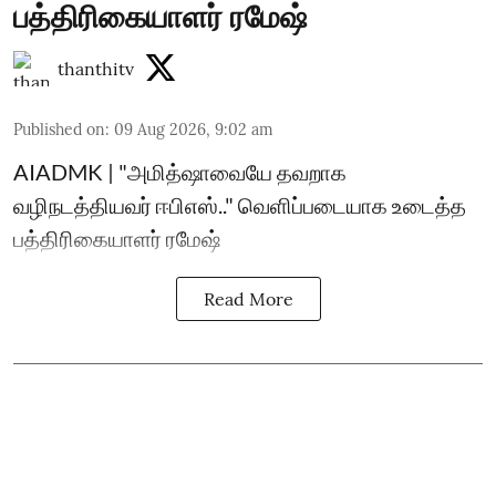
பத்திரிகையாளர் ரமேஷ்
thanthitv
Published on
:
09 Aug 2026, 9:02 am
AIADMK | "அமித்ஷாவையே தவறாக
வழிநடத்தியவர் ஈபிஎஸ்.." வெளிப்படையாக உடைத்த
பத்திரிகையாளர் ரமேஷ்
Read More