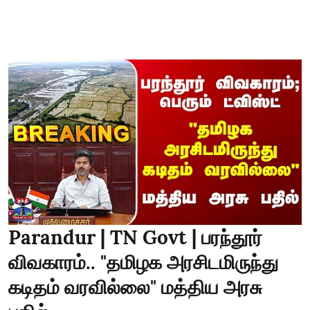
Parandur | TN Govt | பரந்தூர்
விவகாரம்.. "தமிழக அரசிடமிருந்து
கடிதம் வரவில்லை" மத்திய அரசு