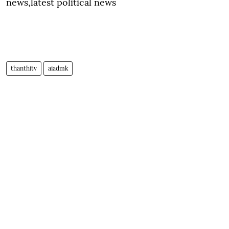
news,latest political news
thanthitv
aiadmk