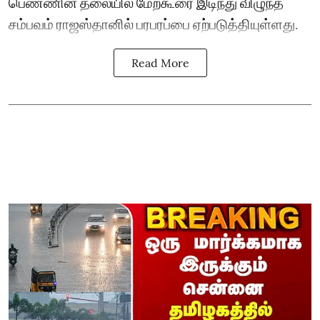
பெண்ணின் தலையில் மேற்கூரை இடிந்து விழுந்த
சம்பவம் ராஜஸ்தானில் பரபரப்பை ஏற்படுத்தியுள்ளது.
Read More