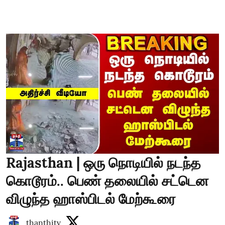
Rajasthan | ஒரு நொடியில் நடந்த
கொடூரம்.. பெண் தலையில் சட்டென
விழுந்த ஹாஸ்பிடல் மேற்கூரை
thanthitv