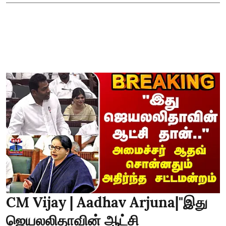
CM Vijay | Aadhav Arjuna|"இது
ஜெயலலிதாவின் ஆட்சி