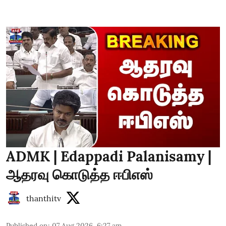
ADMK | Edappadi Palanisamy |
ஆதரவு கொடுத்த ஈபிஎஸ்
thanthitv
Published on
:
07 Aug 2026, 6:27 am