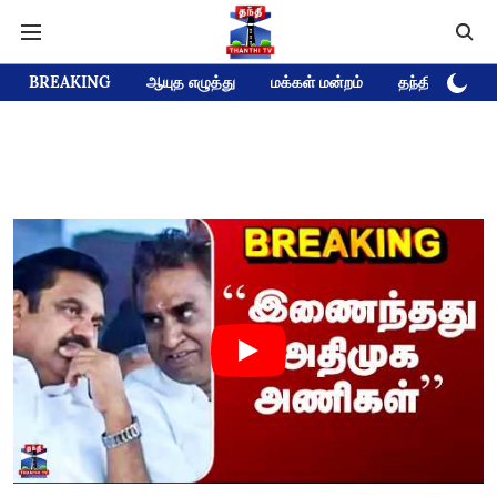
BREAKING
ஆயுத எழுத்து
மக்கள் மன்றம்
தந்தி டிவி D