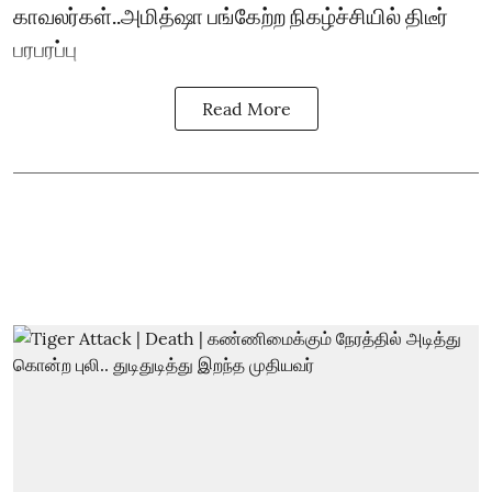
காவலர்கள்..அமித்ஷா பங்கேற்ற நிகழ்ச்சியில் திடீர்
பரபரப்பு
Read More