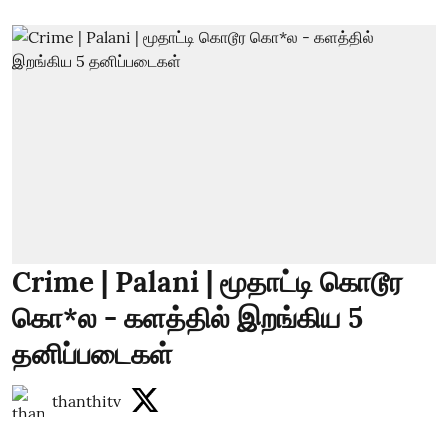
Crime | Palani | மூதாட்டி கொடூர
கொ*ல - களத்தில் இறங்கிய 5
தனிப்படைகள்
thanthitv