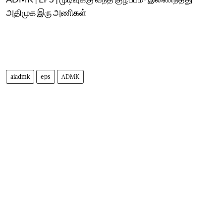
அதிமுக இரு அணிகள்
aiadmk
eps
ADMK