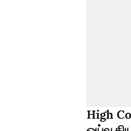
High Cou
ஓய்வூதி