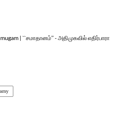
ugam | ``சமாதானம்’’ - அதிமுகவில் எதிர்பாரா
samy