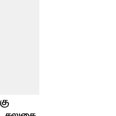
கு
ல, சலுகை