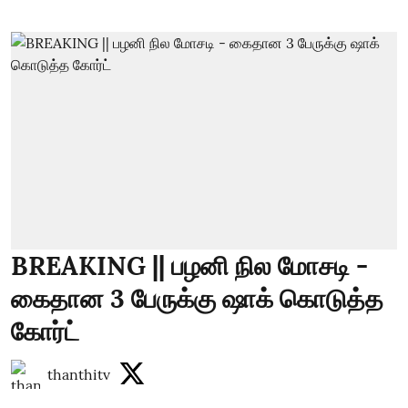
BREAKING || பழனி நில மோசடி -
கைதான 3 பேருக்கு ஷாக் கொடுத்த
கோர்ட்
thanthitv