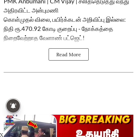
PMK Anbumani | CM Vijay | சலித்தெடுத்து வந்து
அதிரவிட்ட அன்புமணி
கொள்முதல் விலை, பயிர்க்கடன் அறிவிப்பு இல்லை:
நிதி ரூ.470.92 கோடி குறைப்பு - நோக்கத்தை
நிறைவேற்றாத வேளாண் பட்ஜெட்!
Read More
X