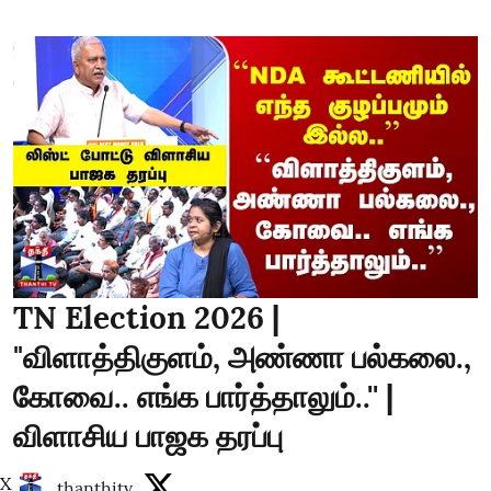
TN Election 2026 |
"விளாத்திகுளம், அண்ணா பல்கலை.,
கோவை.. எங்க பார்த்தாலும்..'' |
விளாசிய பாஜக தரப்பு
X
thanthitv