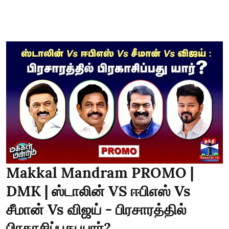
Makkal Mandram PROMO |
DMK | ஸ்டாலின் VS ஈபிஎஸ் Vs
சீமான் Vs விஜய் - பிரசாரத்தில்
பிரகாசிப்பது யார்?