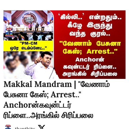
Makkal Mandram | "வேணாம்
பேசுனா கேஸ்; Arrest.."
Anchorன்கவுன்ட்டர்
ரிப்ளை..அரங்கில் சிரிப்பலை
thanthitv