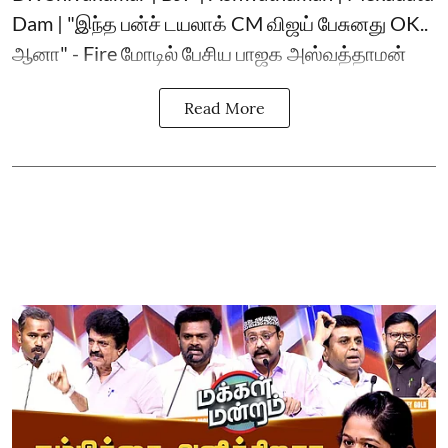
Dam | "இந்த பன்ச் டயலாக் CM விஜய் பேசுனது OK..
ஆனா" - Fire மோடில் பேசிய பாஜக அஸ்வத்தாமன்
Read More