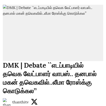
DMK | Debate ``எடப்பாடியில்
தவெக வேட்பாளர் வாபஸ்.. தனபால்
மகன் தவெகவில்..லீமா ரோஸ்க்கு
கொடுக்கல’’
thanthitv