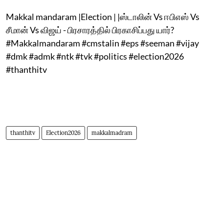
Makkal mandaram |Election | |ஸ்டாலின் Vs ஈபிஎஸ் Vs
சீமான் Vs விஜய் - பிரசாரத்தில் பிரகாசிப்பது யார்?
#Makkalmandaram #cmstalin #eps #seeman #vijay
#dmk #admk #ntk #tvk #politics #election2026
#thanthitv
thanthitv
Election2026
makkalmadram