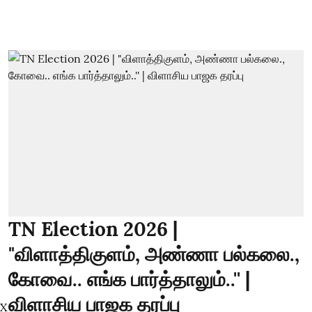
TN Election 2026 |
"விளாத்திகுளம், அண்ணா பல்கலை.,
கோவை.. எங்க பார்த்தாலும்..'' |
விளாசிய பாஜக தரப்பு
X