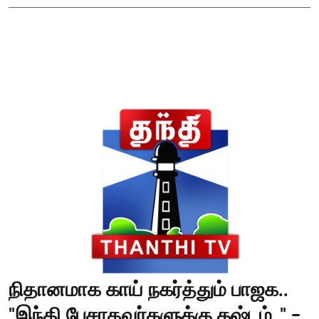
நிதானமாக காய் நகர்த்தும் பாஜக..
"இந்தி பேசாதவர்களுக்கு கஷ்டம்.." -