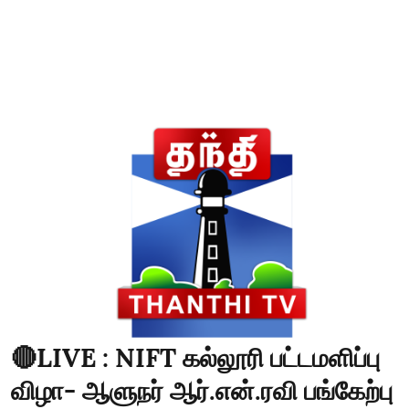
🔴LIVE : NIFT கல்லூரி பட்டமளிப்பு
விழா- ஆளுநர் ஆர்.என்.ரவி பங்கேற்பு