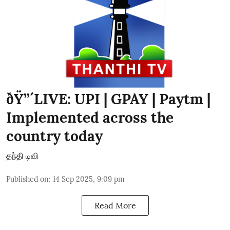
ðŸ”´LIVE: UPI | GPAY | Paytm |
Implemented across the
country today
தந்தி டிவி
Published on
:
14 Sep 2025, 9:09 pm
Read More