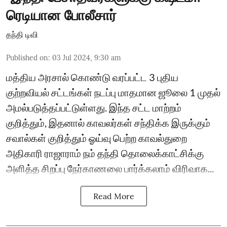
ரெடியான போலீசார்
தந்தி டிவி
Published on
:
03 Jul 2024, 9:30 am
மத்திய அரசால் கொண்டு வரப்பட்ட 3 புதிய
குற்றவியல் சட்டங்கள் நடப்பு மாதமான ஜூலை 1 முதல்
அமல்படுத்தப்பட்டுள்ளது. இந்த சட்ட மாற்றம்
குறித்தும், இதனால் காவலர்கள் சந்திக்க இருக்கும்
சவால்கள் குறித்தும் ஓய்வு பெற்ற காவல்துறை
அதிகாரி ராஜாராம் நம் தந்தி தொலைக்காட்சிக்கு
அளித்த சிறப்பு நேர்காணலை பார்க்கலாம் விரிவாக...
Read More