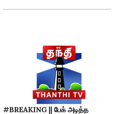
#BREAKING || பேக் அடித்த