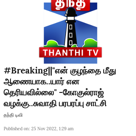
#Breaking||"என் குழந்தை மீது
ஆணையாக..யார் என
தெரியவில்லை" -கோகுல்ராஜ்
வழக்கு..சுவாதி பரபரப்பு சாட்சி
தந்தி டிவி
Published on
:
25 Nov 2022, 1:29 am