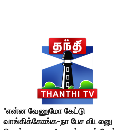
"என்ன வேணுமோ கேட்டு
வாங்கிக்கோங்க-நா பேச விடலனு