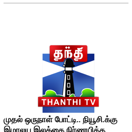
முதல் ஒருநாள் போட்டி.. நியூசி.க்கு
இமாலய இலக்கை நிர்ணயித்த