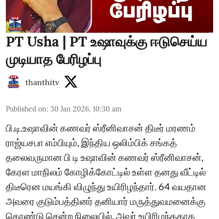
PT Usha | PT உஷாவுக்கு ஈடுசெய்ய
முடியாத பேரிழப்பு
thanthitv
Published on
:
30 Jan 2026, 10:30 am
பி.டி.உஷாவின் கணவர் ஸ்ரீனிவாசன் திடீர் மரணம்
ராஜ்யசபா எம்பியும், இந்திய ஒலிம்பிக் சங்கத்
தலைவருமான பி டி உஷாவின் கணவர் ஸ்ரீனிவாசன்,
கேரள மாநிலம் கோழிக்கோட்டில் உள்ள தனது வீட்டில்
திடீரென மயங்கி விழுந்து உயிரிழந்தார். 64 வயதான
அவரை குடும்பத்தினர் தனியார் மருத்துவமனைக்கு
கொண்டு சென்ற நிலையில், அவர் உயிரிழந்ததாக