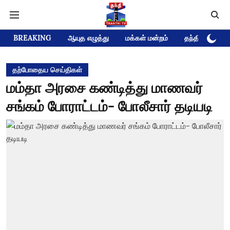
BREAKING
ஆயுத எழுத்து
மக்கள் மன்றம்
தந்தி டிவி D
தற்போதைய செய்திகள்
மம்தா அரசை கண்டித்து மாணவர்
சங்கம் போராட்டம்- போலீசார் தடியடி