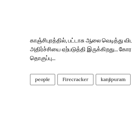
காஞ்சிபுரத்தில், பட்டாசு ஆலை வெடித்து வ
அதிர்ச்சியை ஏற்படுத்தி இருக்கிறது... க
தொகுப்பு...
people
Firecracker
kanjipuram