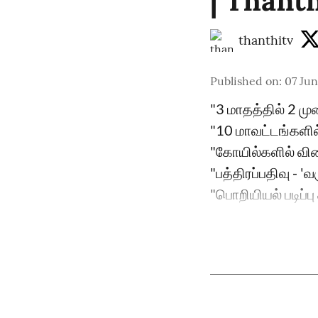
| Thant
thanthitv
Published on
:
07 Jun
"3 மாதத்தில் 2 மு
"10 மாவட்டங்களில
"கோயில்களில் விர
"பத்திரப்பதிவு -
"பொறியியல் படிப்பு