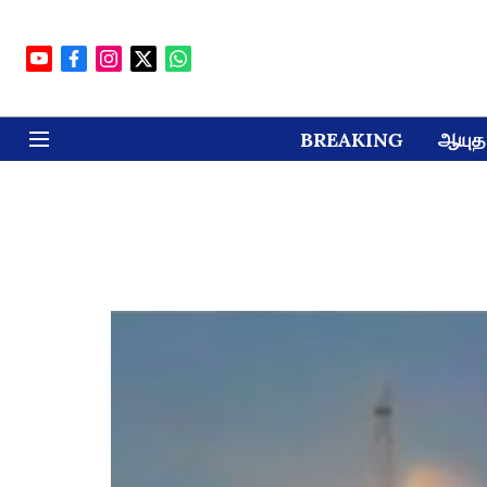
BREAKING
ஆயுத 