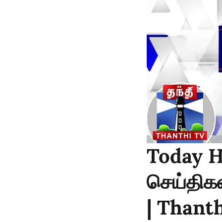
Today H
செய்திகள
| Thant