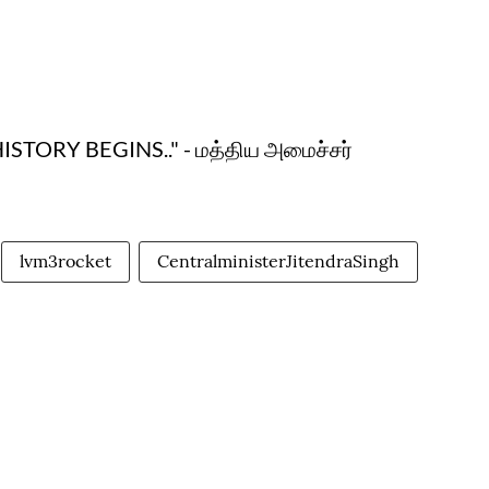
 HISTORY BEGINS.." - மத்திய அமைச்சர்
lvm3rocket
CentralministerJitendraSingh