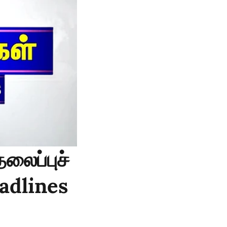
லைப்புச்
eadlines