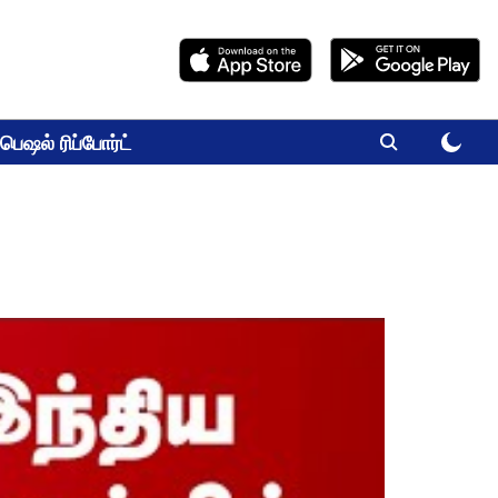
பெஷல் ரிப்போர்ட்