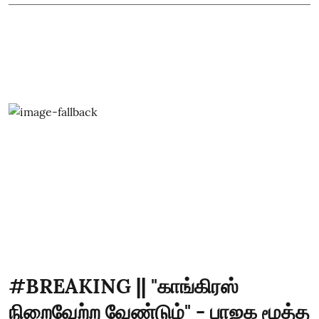
#BREAKING || "காங்கிரஸ்
நிறைவேற்ற வேண்டும்" - பாஜக மூத்த