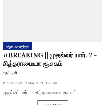
கர்நாடகா தேர்தல்
#BREAKING || முதல்வர் யார்..? -
சித்தராமையா சூசகம்
தந்தி டிவி
Published on
:
13 May 2023, 3:22 am
முதல்வர் யார்..? - சித்தராமையா சூசகம்