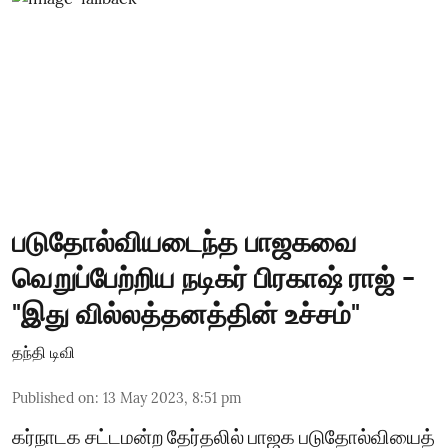
படுதோல்வியடைந்த பாஜகவை
வெறுப்பேற்றிய நடிகர் பிரகாஷ் ராஜ் -
"இது வில்லத்தனத்தின் உச்சம்"
தந்தி டிவி
Published on
:
13 May 2023, 8:51 pm
கர்நாடக சட்டமன்ற தேர்தலில் பாஜக படுதோல்வியைத்