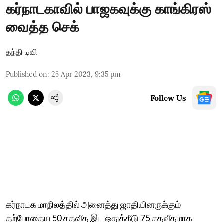
கர்நாடகாவில் பாஜகவுக்கு காங்கிரஸ்
வைத்த செக்
தந்தி டிவி
Published on
:
26 Apr 2023, 9:35 pm
Follow Us
கர்நாடக மாநிலத்தில் அனைத்து ஜாதியினருக்கும்
தற்போதைய 50 சதவீத இட ஒதுக்கீடு 75 சதவீதமாக