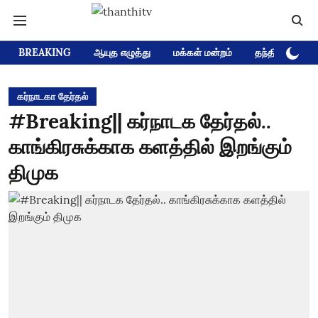
BREAKING
ஆயுத எழுத்து
மக்கள் மன்றம்
தந்தி டிவி D
கர்நாடகா தேர்தல்
#Breaking|| கர்நாடக தேர்தல்..
காங்கிரசுக்காக களத்தில் இறங்கும்
திமுக