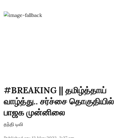
#BREAKING || தமிழ்த்தாய்
வாழ்த்து.. சர்ச்சை தொகுதியில்
பாஜக முன்னிலை
தந்தி டிவி