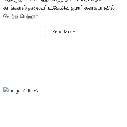
காங்கிரஸ் தலைவர் டி.கே.சிவகுமார் கனகபுராவில்
வெற்றி பெற்றார்.
Read More