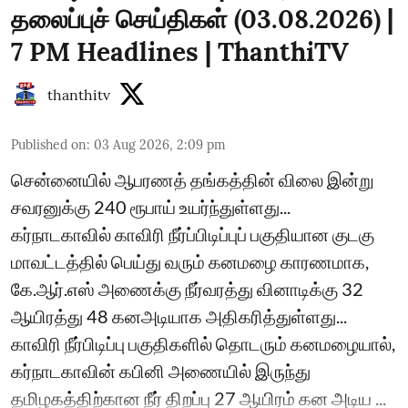
தலைப்புச் செய்திகள் (03.08.2026) |
7 PM Headlines | ThanthiTV
thanthitv
Published on
:
03 Aug 2026, 2:09 pm
சென்னையில் ஆபரணத் தங்கத்தின் விலை இன்று
சவரனுக்கு 240 ரூபாய் உயர்ந்துள்ளது...
கர்நாடகாவில் காவிரி நீர்ப்பிடிப்புப் பகுதியான குடகு
மாவட்டத்தில் பெய்து வரும் கனமழை காரணமாக,
கே.ஆர்.எஸ் அணைக்கு நீர்வரத்து வினாடிக்கு 32
ஆயிரத்து 48 கனஅடியாக அதிகரித்துள்ளது...
காவிரி நீர்பிடிப்பு பகுதிகளில் தொடரும் கனமழையால்,
கர்நாடகாவின் கபினி அணையில் இருந்து
தமிழகத்திற்கான நீர் திறப்பு 27 ஆயிரம் கன அடிய ...