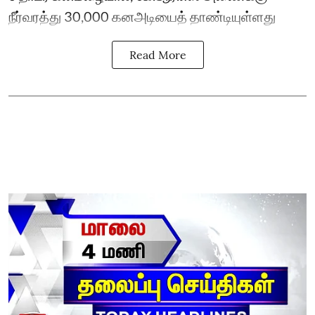
நீர்வரத்து 30,000 கனஅடியைத் தாண்டியுள்ளது
Read More