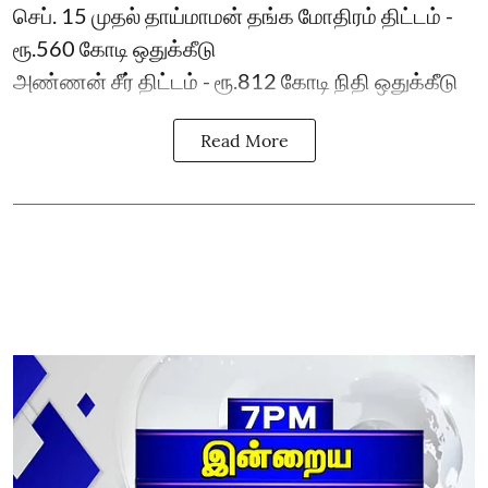
செப். 15 முதல் தாய்மாமன் தங்க மோதிரம் திட்டம் -
ரூ.560 கோடி ஒதுக்கீடு
அண்ணன் சீர் திட்டம் - ரூ.812 கோடி நிதி ஒதுக்கீடு
Read More