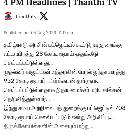
4 PM Headlines | Thanthi TV
thanthitv
Published on
:
05 Aug 2026, 11:17 am
தமிழ்நாடு அரசின் பட்ஜெட்டில் கூட்டுறவு துறைக்கு
எட்டாயிரத்து 28 கோடி ரூபாய் ஒதுக்கீடு
செய்யப்பட்டுள்ளது...
முதல்வர் விஜய்யின் உத்தரவின் பேரில் ஐந்தாயிரத்து
932 கோடி ரூபாய் பயிர்க்கடன் தள்ளுபடி
செய்யப்பட்டுள்ளதாக நிதியமைச்சர் மரியவில்சன்
தெரிவித்துள்ளார்...
இந்து சமய அறநிலையத் துறைக்கு பட்ஜெட்டில் 708
கோடி ரூபாய் செலவிடப்படும் என்று அறிவிப்பு....
திருக்கோயில்களின் அசையும் மற்று ...