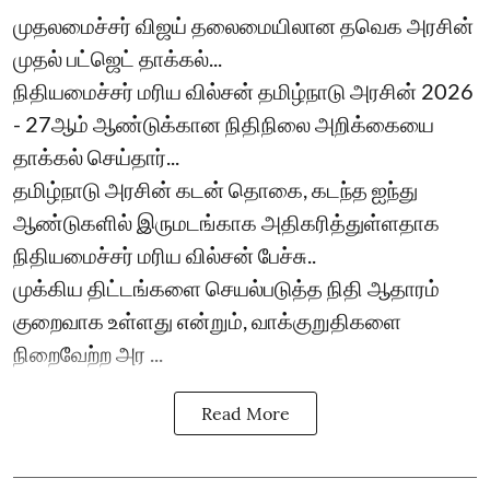
முதலமைச்சர் விஜய் தலைமையிலான தவெக அரசின்
முதல் பட்ஜெட் தாக்கல்...
நிதியமைச்சர் மரிய வில்சன் தமிழ்நாடு அரசின் 2026
- 27ஆம் ஆண்டுக்கான நிதிநிலை அறிக்கையை
தாக்கல் செய்தார்...
தமிழ்நாடு அரசின் கடன் தொகை, கடந்த ஐந்து
ஆண்டுகளில் இருமடங்காக அதிகரித்துள்ளதாக
நிதியமைச்சர் மரிய வில்சன் பேச்சு..
முக்கிய திட்டங்களை செயல்படுத்த நிதி ஆதாரம்
குறைவாக உள்ளது என்றும், வாக்குறுதிகளை
நிறைவேற்ற அர ...
Read More