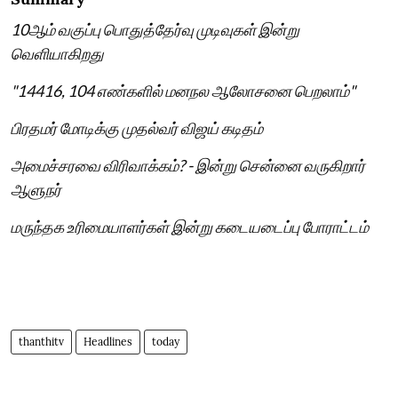
10ஆம் வகுப்பு பொதுத்தேர்வு முடிவுகள் இன்று
வெளியாகிறது
"14416, 104 எண்களில் மனநல ஆலோசனை பெறலாம்"
பிரதமர் மோடிக்கு முதல்வர் விஜய் கடிதம்
அமைச்சரவை விரிவாக்கம்? - இன்று சென்னை வருகிறார்
ஆளுநர்
மருந்தக உரிமையாளர்கள் இன்று கடையடைப்பு போராட்டம்
thanthitv
Headlines
today