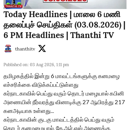
Today Headlines | மாலை 6 மணி
தலைப்புச் செய்திகள் (03.08.2026) |
6 PM Headlines | Thanthi TV
thanthitv
Published on
:
03 Aug 2026, 1:11 pm
தமிழகத்தில் இன்று 6 மாவட்டங்களுக்கு கனமழை
எச்சரிக்கை விடுக்கப்பட்டுள்ளது
கர்நாடகாவில் பெய்து வரும் தொடர் மழையால் கபினி
அணையின் நீர்வரத்து வினாடிக்கு 27 ஆயிரத்து 217
கனஅடியாக உள்ளது...
கர்நாடகாவின் குடகு மாவட்டத்தில் பெய்து வரும்
தொடர் கனமழையால், கே.ஆர்.எஸ் அணைக்கு