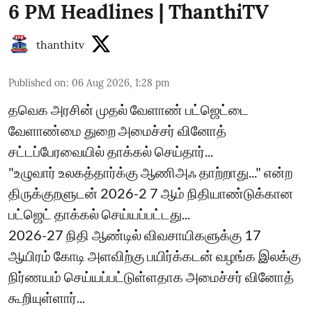
6 PM Headlines | ThanthiTV
thanthitv
Published on
:
06 Aug 2026, 1:28 pm
தவெக அரசின் முதல் வேளாண் பட்ஜெட்டை
வேளாண்மை துறை அமைச்சர் வினோத்
சட்டப்பேரவையில் தாக்கல் செய்தார்...
"உழுவார் உலகத்தார்க்கு ஆணிஅஃ தாற்றாது..." என்ற
திருக்குறளுடன் 2026-2 7 ஆம் நிதியாண்டுக்கான
பட்ஜெட் தாக்கல் செய்யப்பட்டது...
2026-27 நிதி ஆண்டில் விவசாயிகளுக்கு 17
ஆயிரம் கோடி அளவிற்கு பயிர்க்கடன் வழங்க இலக்கு
நிர்ணயம் செய்யப்பட்டுள்ளதாக அமைச்சர் வினோத்
கூறியுள்ளார்...