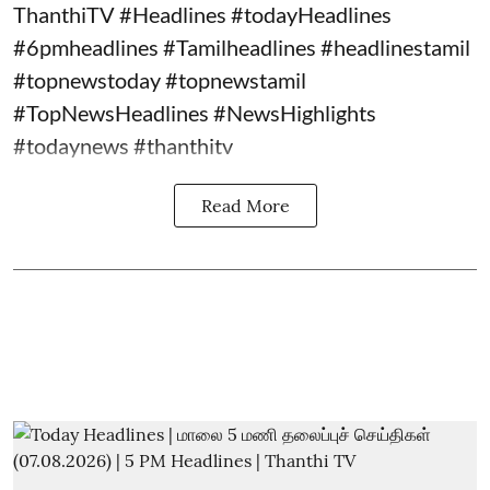
ThanthiTV #Headlines #todayHeadlines
#6pmheadlines #Tamilheadlines #headlinestamil
#topnewstoday #topnewstamil
#TopNewsHeadlines #NewsHighlights
#todaynews #thanthitv
Read More