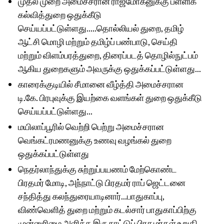
முதல் முறை அமைச்சரான ராஜ்மோகனுக்கு பள்ளிக்
கல்வித்துறை ஒதுக்கீடு
செய்யப்பட்டுள்ளது.....தொல்லியல் துறை, தமிழ்
ஆட்சி மொழி மற்றும் தமிழ்ப் பண்பாடு, செய்தி
மற்றும் விளம்பரத்துறை, திரைப்படத் தொழில்நுட்பம்
ஆகிய துறைகளும் அவருக்கு ஒதுக்கப்பட்டுள்ளது...
காரைக்குடியில் சீமானை வீழ்த்தி அமைச்சரான
டி.கே. பிரபுவுக்கு இயற்கை வளங்கள் துறை ஒதுக்கீடு
செய்யப்பட்டுள்ளது...
மயிலாப்பூரில் வெற்றி பெற்று அமைச்சரான
வெங்கட்ரமணனுக்கு உணவு வழங்கல் துறை
ஒதுக்கப்பட்டுள்ளது
நெதர்லாந்துக்கு சுற்றுப்பயணம் மேற்கொண்ட
பிரதமர் மோடி, அந்நாட்டு பிரதமர் ராப் ஜெட்டனை
சந்தித்து கலந்துரையாடினார்...பாதுகாப்பு,
விண்வெளித் துறை மற்றும் கடல்சார் பாதுகாப்பிற்கு
முன்னுரிமை அளிக்க இரு நாட்டுப் பிரதமர்கள் உறுதி