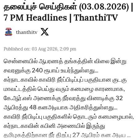
தலைப்புச் செய்திகள் (03.08.2026) |
7 PM Headlines | ThanthiTV
thanthitv
Published on
:
03 Aug 2026, 2:09 pm
சென்னையில் ஆபரணத் தங்கத்தின் விலை இன்று
சவரனுக்கு 240 ரூபாய் உயர்ந்துள்ளது...
கர்நாடகாவில் காவிரி நீர்ப்பிடிப்புப் பகுதியான குடகு
மாவட்டத்தில் பெய்து வரும் கனமழை காரணமாக,
கே.ஆர்.எஸ் அணைக்கு நீர்வரத்து வினாடிக்கு 32
ஆயிரத்து 48 கனஅடியாக அதிகரித்துள்ளது...
காவிரி நீர்பிடிப்பு பகுதிகளில் தொடரும் கனமழையால்,
கர்நாடகாவின் கபினி அணையில் இருந்து
தமிழகத்திற்கான நீர் திறப்பு 27 ஆயிரம் கன அடிய ...