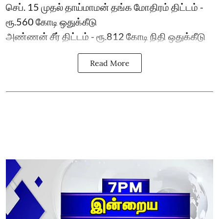
செப். 15 முதல் தாய்மாமன் தங்க மோதிரம் திட்டம் -
ரூ.560 கோடி ஒதுக்கீடு
அண்ணன் சீர் திட்டம் - ரூ.812 கோடி நிதி ஒதுக்கீடு
Read More