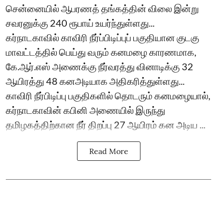
சென்னையில் ஆபரணத் தங்கத்தின் விலை இன்று
சவரனுக்கு 240 ரூபாய் உயர்ந்துள்ளது...
கர்நாடகாவில் காவிரி நீர்ப்பிடிப்புப் பகுதியான குடகு
மாவட்டத்தில் பெய்து வரும் கனமழை காரணமாக,
கே.ஆர்.எஸ் அணைக்கு நீர்வரத்து வினாடிக்கு 32
ஆயிரத்து 48 கனஅடியாக அதிகரித்துள்ளது...
காவிரி நீர்பிடிப்பு பகுதிகளில் தொடரும் கனமழையால்,
கர்நாடகாவின் கபினி அணையில் இருந்து
தமிழகத்திற்கான நீர் திறப்பு 27 ஆயிரம் கன அடிய ...
Read More