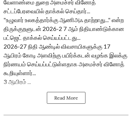
வேளாண்மை துறை அமைச்சர் வினோத்
சட்டப்பேரவையில் தாக்கல் செய்தார்...
"உழுவார் உலகத்தார்க்கு ஆணிஅஃ தாற்றாது..." என்ற
திருக்குறளுடன் 2026-2 7 ஆம் நிதியாண்டுக்கான
பட்ஜெட் தாக்கல் செய்யப்பட்டது...
2026-27 நிதி ஆண்டில் விவசாயிகளுக்கு 17
ஆயிரம் கோடி அளவிற்கு பயிர்க்கடன் வழங்க இலக்கு
நிர்ணயம் செய்யப்பட்டுள்ளதாக அமைச்சர் வினோத்
கூறியுள்ளார்...
3 ஆயிரம் ...
Read More