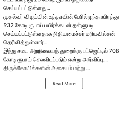
செய்யப்பட்டுள்ளது...
முதல்வர் விஜய்யின் உத்தரவின் பேரில் ஐந்தாயிரத்து
932 கோடி ரூபாய் பயிர்க்கடன் தள்ளுபடி
செய்யப்பட்டுள்ளதாக நிதியமைச்சர் மரியவில்சன்
தெரிவித்துள்ளார்...
இந்து சமய அறநிலையத் துறைக்கு பட்ஜெட்டில் 708
கோடி ரூபாய் செலவிடப்படும் என்று அறிவிப்பு....
திருக்கோயில்களின் அசையும் மற்று ...
Read More