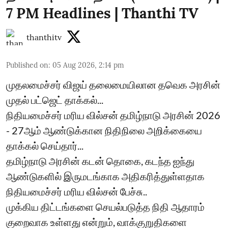
7 PM Headlines | Thanthi TV
thanthitv
Published on
:
05 Aug 2026, 2:14 pm
முதலமைச்சர் விஜய் தலைமையிலான தவெக அரசின்
முதல் பட்ஜெட் தாக்கல்...
நிதியமைச்சர் மரிய வில்சன் தமிழ்நாடு அரசின் 2026
- 27ஆம் ஆண்டுக்கான நிதிநிலை அறிக்கையை
தாக்கல் செய்தார்...
தமிழ்நாடு அரசின் கடன் தொகை, கடந்த ஐந்து
ஆண்டுகளில் இருமடங்காக அதிகரித்துள்ளதாக
நிதியமைச்சர் மரிய வில்சன் பேச்சு..
முக்கிய திட்டங்களை செயல்படுத்த நிதி ஆதாரம்
குறைவாக உள்ளது என்றும், வாக்குறுதிகளை