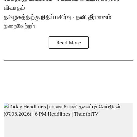
விவாதம்
தமிழகத்திற்கு நிதிப் பகிர்வு - தனி தீர்மானம்
நிறைவேற்றம்
Read More