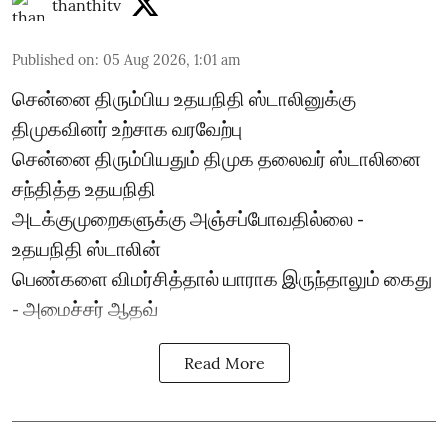
thanthitv
Published on
:
05 Aug 2026, 1:01 am
சென்னை திரும்பிய உதயநிதி ஸ்டாலினுக்கு
திமுகவினர் உற்சாக வரவேற்பு
சென்னை திரும்பியதும் திமுக தலைவர் ஸ்டாலினை
சந்தித்த உதயநிதி
அடக்குமுறைகளுக்கு அஞ்சப்போவதில்லை -
உதயநிதி ஸ்டாலின்
பெண்களை விமர்சித்தால் யாராக இருந்தாலும் கைது
- அமைச்சர் ஆதவ்
Read More