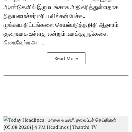
ஆண்டுகளில் இருமடங்காக அதிகரித்துள்ளதாக
நிதியமைச்சர் மரிய வில்சன் பேச்சு..
முக்கிய திட்டங்களை செயல்படுத்த நிதி ஆதாரம்
குறைவாக உள்ளது என்றும், வாக்குறுதிகளை
நிறைவேற்ற அர ...
Read More