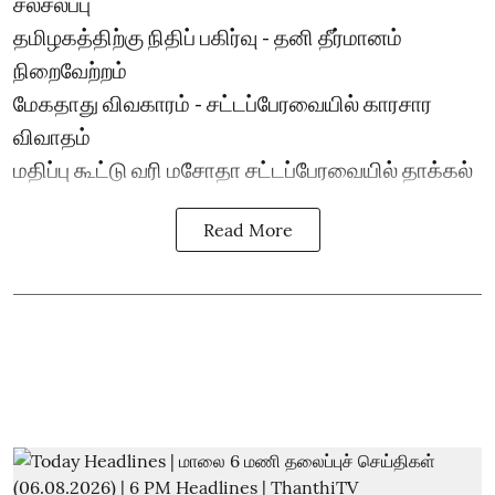
சலசலப்பு
தமிழகத்திற்கு நிதிப் பகிர்வு - தனி தீர்மானம்
நிறைவேற்றம்
மேகதாது விவகாரம் - சட்டப்பேரவையில் காரசார
விவாதம்
மதிப்பு கூட்டு வரி மசோதா சட்டப்பேரவையில் தாக்கல்
Read More