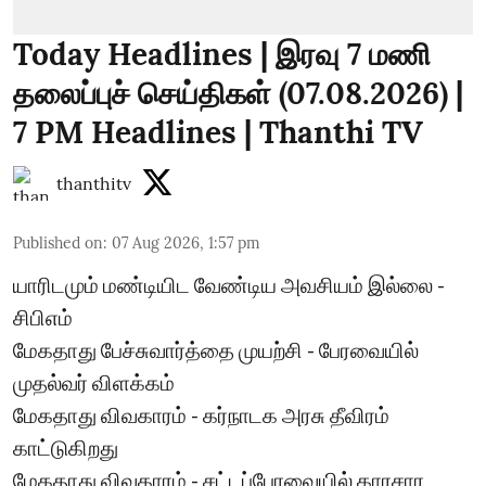
Today Headlines | இரவு 7 மணி
தலைப்புச் செய்திகள் (07.08.2026) |
7 PM Headlines | Thanthi TV
thanthitv
Published on
:
07 Aug 2026, 1:57 pm
யாரிடமும் மண்டியிட வேண்டிய அவசியம் இல்லை -
சிபிஎம்
மேகதாது பேச்சுவார்த்தை முயற்சி - பேரவையில்
முதல்வர் விளக்கம்
மேகதாது விவகாரம் - கர்நாடக அரசு தீவிரம்
காட்டுகிறது
மேகதாது விவகாரம் - சட்டப்பேரவையில் காரசார