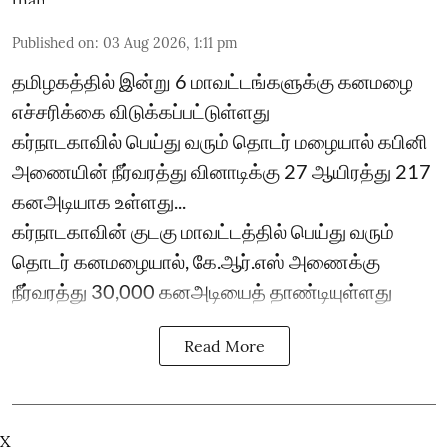
Published on
:
03 Aug 2026, 1:11 pm
தமிழகத்தில் இன்று 6 மாவட்டங்களுக்கு கனமழை
எச்சரிக்கை விடுக்கப்பட்டுள்ளது
கர்நாடகாவில் பெய்து வரும் தொடர் மழையால் கபினி
அணையின் நீர்வரத்து வினாடிக்கு 27 ஆயிரத்து 217
கனஅடியாக உள்ளது...
கர்நாடகாவின் குடகு மாவட்டத்தில் பெய்து வரும்
தொடர் கனமழையால், கே.ஆர்.எஸ் அணைக்கு
நீர்வரத்து 30,000 கனஅடியைத் தாண்டியுள்ளது
Read More
X