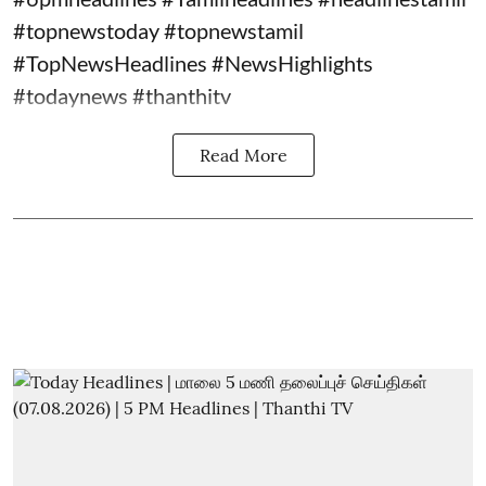
#topnewstoday #topnewstamil
#TopNewsHeadlines #NewsHighlights
#todaynews #thanthitv
Read More