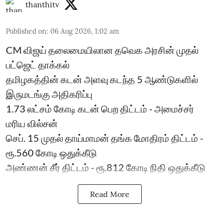
thanthitv
Published on
:
06 Aug 2026, 1:02 am
CM விஜய் தலைமையிலான தவெக அரசின் முதல்
பட்ஜெட் தாக்கல்
தமிழகத்தின் கடன் அளவு கடந்த 5 ஆண்டுகளில்
இருமடங்கு அதிகரிப்பு
1.73 லட்சம் கோடி கடன் பெற திட்டம் - அமைச்சர்
மரிய வில்சன்
செப். 15 முதல் தாய்மாமன் தங்க மோதிரம் திட்டம் -
ரூ.560 கோடி ஒதுக்கீடு
அண்ணன் சீர் திட்டம் - ரூ.812 கோடி நிதி ஒதுக்கீடு
Read More