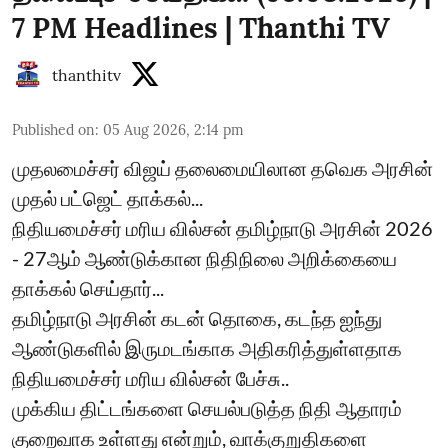
7 PM Headlines | Thanthi TV
thanthitv
Published on
:
05 Aug 2026, 2:14 pm
முதலமைச்சர் விஜய் தலைமையிலான தவெக அரசின்
முதல் பட்ஜெட் தாக்கல்...
நிதியமைச்சர் மரிய வில்சன் தமிழ்நாடு அரசின் 2026
- 27ஆம் ஆண்டுக்கான நிதிநிலை அறிக்கையை
தாக்கல் செய்தார்...
தமிழ்நாடு அரசின் கடன் தொகை, கடந்த ஐந்து
ஆண்டுகளில் இருமடங்காக அதிகரித்துள்ளதாக
நிதியமைச்சர் மரிய வில்சன் பேச்சு..
முக்கிய திட்டங்களை செயல்படுத்த நிதி ஆதாரம்
குறைவாக உள்ளது என்றும், வாக்குறுதிகளை