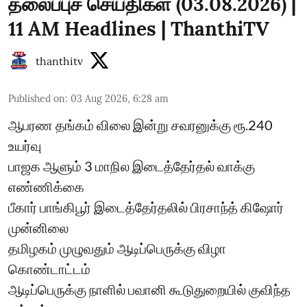
தலைப்புச் செய்திகள் (03.08.2026) |
11 AM Headlines | ThanthiTV
thanthitv
Published on
:
03 Aug 2026, 6:28 am
ஆபரண தங்கம் விலை இன்று சவரனுக்கு ரூ.240
உயர்வு
பாஜக ஆளும் 3 மாநில இடைத்தேர்தல் வாக்கு
எண்ணிக்கை
பீகார் பாங்கிபூர் இடைத்தேர்தலில் பிரசாந்த் கிஷோர்
முன்னிலை
தமிழகம் முழுவதும் ஆடிப்பெருக்கு விழா
கொண்டாட்டம்
ஆடிப்பெருக்கு நாளில் பவானி கூடுதுறையில் குவிந்த