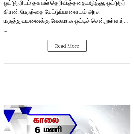
ஓட்டுநரிடம் தகவல் தெரிவித்ததையடுத்து, ஓட்டுநர்
கிரண் பேருந்தை மேட்டுப்பாளையம் அரசு
மருத்துவமனைக்கு வேகமாக ஓட்டிச் சென்றுள்ளார்...
...
Read More