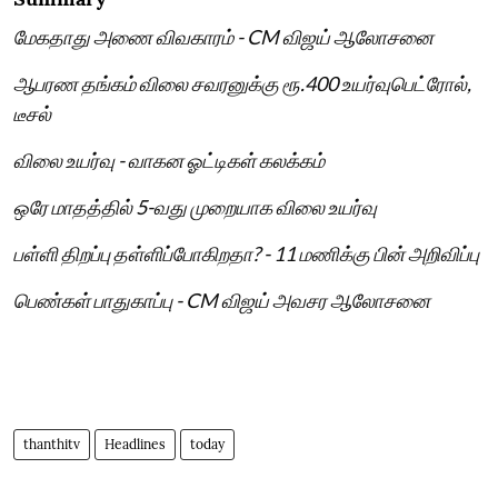
மேகதாது அணை விவகாரம் - CM விஜய் ஆலோசனை
ஆபரண தங்கம் விலை சவரனுக்கு ரூ.400 உயர்வுபெட்ரோல்,
டீசல்
விலை உயர்வு - வாகன ஓட்டிகள் கலக்கம்
ஒரே மாதத்தில் 5-வது முறையாக விலை உயர்வு
பள்ளி திறப்பு தள்ளிப்போகிறதா? - 11 மணிக்கு பின் அறிவிப்பு
பெண்கள் பாதுகாப்பு - CM விஜய் அவசர ஆலோசனை
thanthitv
Headlines
today