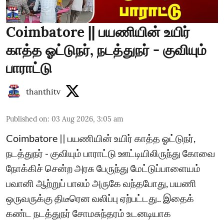
Coimbatore || பயணியின் உயிர்
காத்த ஓட்டுநர், நடத்துநர் - குவியும்
பாராட்டு
thanthitv
Published on
:
03 Aug 2026, 3:05 am
Coimbatore || பயணியின் உயிர் காத்த ஓட்டுநர்,
நடத்துநர் - குவியும் பாராட்டு ஊட்டியிலிருந்து கோவை
நோக்கிச் சென்ற அரசு பேருந்து மேட்டுப்பாளையம்
பவானி ஆற்றுப் பாலம் அருகே வந்தபோது, பயணி
ஒருவருக்கு திடீரென வலிப்பு ஏற்பட்டது.. இதைக்
கண்ட நடத்துநர் சோமசுந்தரம் உடனடியாக