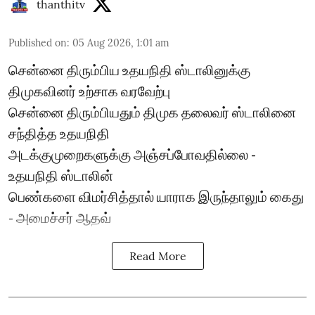
thanthitv
Published on
:
05 Aug 2026, 1:01 am
சென்னை திரும்பிய உதயநிதி ஸ்டாலினுக்கு
திமுகவினர் உற்சாக வரவேற்பு
சென்னை திரும்பியதும் திமுக தலைவர் ஸ்டாலினை
சந்தித்த உதயநிதி
அடக்குமுறைகளுக்கு அஞ்சப்போவதில்லை -
உதயநிதி ஸ்டாலின்
பெண்களை விமர்சித்தால் யாராக இருந்தாலும் கைது
- அமைச்சர் ஆதவ்
Read More