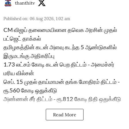
thanthitv
Published on
:
06 Aug 2026, 1:02 am
CM விஜய் தலைமையிலான தவெக அரசின் முதல்
பட்ஜெட் தாக்கல்
தமிழகத்தின் கடன் அளவு கடந்த 5 ஆண்டுகளில்
இருமடங்கு அதிகரிப்பு
1.73 லட்சம் கோடி கடன் பெற திட்டம் - அமைச்சர்
மரிய வில்சன்
செப். 15 முதல் தாய்மாமன் தங்க மோதிரம் திட்டம் -
ரூ.560 கோடி ஒதுக்கீடு
அண்ணன் சீர் திட்டம் - ரூ.812 கோடி நிதி ஒதுக்கீடு
Read More