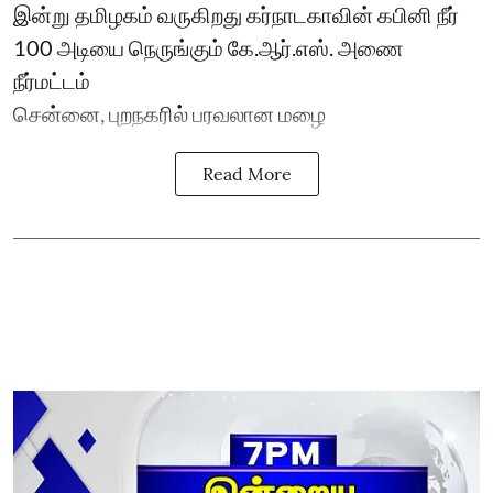
இன்று தமிழகம் வருகிறது கர்நாடகாவின் கபினி நீர்
100 அடியை நெருங்கும் கே.ஆர்.எஸ். அணை
நீர்மட்டம்
சென்னை, புறநகரில் பரவலான மழை
Read More