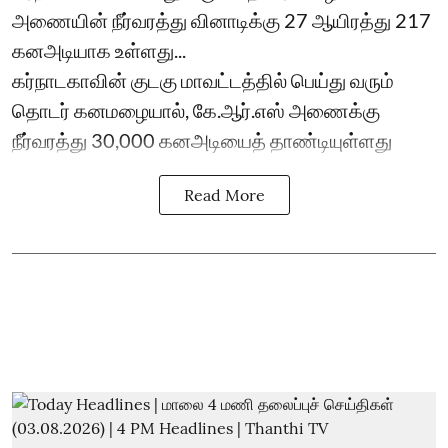
அணையின் நீர்வரத்து வினாடிக்கு 27 ஆயிரத்து 217
கனஅடியாக உள்ளது...
கர்நாடகாவின் குடகு மாவட்டத்தில் பெய்து வரும்
தொடர் கனமழையால், கே.ஆர்.எஸ் அணைக்கு
நீர்வரத்து 30,000 கனஅடியைத் தாண்டியுள்ளது
Read More