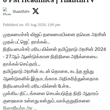
thanthitv
Published on
:
05 Aug 2026, 1:00 pm
முதலமைச்சர் விஜய் தலைமையிலான தவெக அரசின்
முதல் பட்ஜெட் தாக்கல்...
நிதியமைச்சர் மரிய வில்சன் தமிழ்நாடு அரசின் 2026
- 27ஆம் ஆண்டுக்கான நிதிநிலை அறிக்கையை
தாக்கல் செய்தார்...
தமிழ்நாடு அரசின் கடன் தொகை, கடந்த ஐந்து
ஆண்டுகளில் இருமடங்காக அதிகரித்துள்ளதாக
நிதியமைச்சர் மரிய வில்சன் பேச்சு..
முக்கிய திட்டங்களை செயல்படுத்த நிதி ஆதாரம்
குறைவாக உள்ளது என்றும், வாக்குறுதிகளை
நிறைவேற்ற அர ...