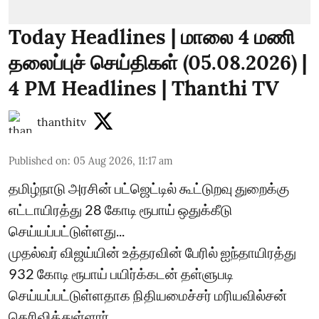
Today Headlines | மாலை 4 மணி
தலைப்புச் செய்திகள் (05.08.2026) |
4 PM Headlines | Thanthi TV
thanthitv
Published on
:
05 Aug 2026, 11:17 am
தமிழ்நாடு அரசின் பட்ஜெட்டில் கூட்டுறவு துறைக்கு
எட்டாயிரத்து 28 கோடி ரூபாய் ஒதுக்கீடு
செய்யப்பட்டுள்ளது...
முதல்வர் விஜய்யின் உத்தரவின் பேரில் ஐந்தாயிரத்து
932 கோடி ரூபாய் பயிர்க்கடன் தள்ளுபடி
செய்யப்பட்டுள்ளதாக நிதியமைச்சர் மரியவில்சன்
தெரிவித்துள்ளார்...