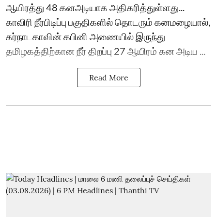
ஆயிரத்து 48 கனஅடியாக அதிகரித்துள்ளது...
காவிரி நீர்பிடிப்பு பகுதிகளில் தொடரும் கனமழையால்,
கர்நாடகாவின் கபினி அணையில் இருந்து
தமிழகத்திற்கான நீர் திறப்பு 27 ஆயிரம் கன அடிய ...
Read More