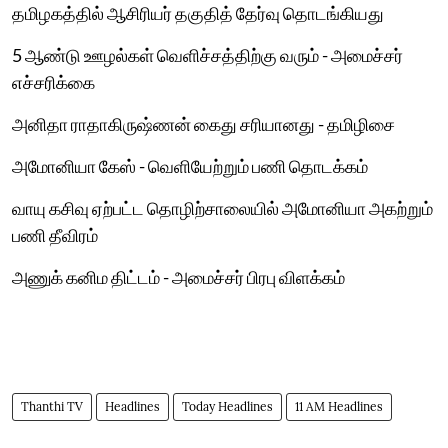
தமிழகத்தில் ஆசிரியர் தகுதித் தேர்வு தொடங்கியது
5 ஆண்டு ஊழல்கள் வெளிச்சத்திற்கு வரும் - அமைச்சர்
எச்சரிக்கை
அனிதா ராதாகிருஷ்ணன் கைது சரியானது - தமிழிசை
அமோனியா கேஸ் - வெளியேற்றும் பணி தொடக்கம்
வாயு கசிவு ஏற்பட்ட தொழிற்சாலையில் அமோனியா அகற்றும்
பணி தீவிரம்
அணுக் கனிம திட்டம் - அமைச்சர் பிரபு விளக்கம்
Thanthi TV
Headlines
Today Headlines
11 AM Headlines