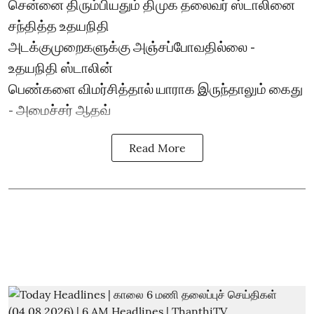
சென்னை திரும்பியதும் திமுக தலைவர் ஸ்டாலினை
சந்தித்த உதயநிதி
அடக்குமுறைகளுக்கு அஞ்சப்போவதில்லை -
உதயநிதி ஸ்டாலின்
பெண்களை விமர்சித்தால் யாராக இருந்தாலும் கைது
- அமைச்சர் ஆதவ்
Read More