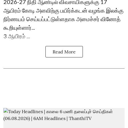
2026-27 நிதி ஆண்டில் விவசாயிகளுக்கு 17
ஆயிரம் கோடி அளவிற்கு பயிர்க்கடன் வழங்க இலக்கு
நிர்ணயம் செய்யப்பட்டுள்ளதாக அமைச்சர் வினோத்
கூறியுள்ளார்...
3 ஆயிரம் ...
Read More