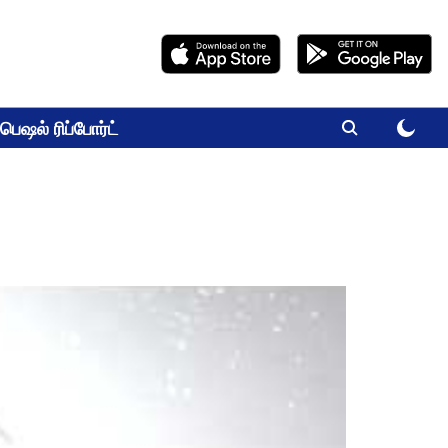
பெஷல் ரிப்போர்ட்