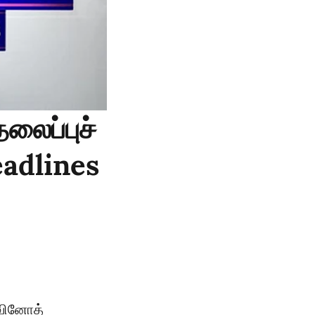
லைப்புச்
eadlines
வினோத்