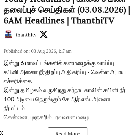
தலைப்புச் செய்திகள் (03.08.2026) |
6AM Headlines | ThanthiTV
thanthitv
Published on
:
03 Aug 2026, 1:17 am
இன்று 6 மாவட்டங்களில் கனமழைக்கு வாய்ப்பு
கபினி அணை நீர்திறப்பு அதிகரிப்பு - வெள்ள அபாய
எச்சரிக்கை
இன்று தமிழகம் வருகிறது கர்நாடகாவின் கபினி நீர்
100 அடியை நெருங்கும் கே.ஆர்.எஸ். அணை
நீர்மட்டம்
சென்னை, புறநகரில் பரவலான மழை
X
Read More