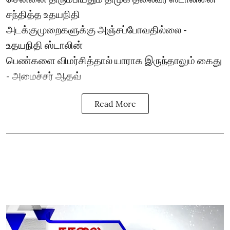
சந்தித்த உதயநிதி
அடக்குமுறைகளுக்கு அஞ்சப்போவதில்லை -
உதயநிதி ஸ்டாலின்
பெண்களை விமர்சித்தால் யாராக இருந்தாலும் கைது
- அமைச்சர் ஆதவ்
Read More