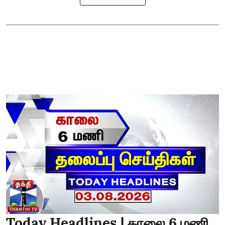
Today Headlines | காலை 6 மணி