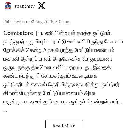
thanthitv
Published on
:
03 Aug 2026, 3:05 am
Coimbatore || பயணியின் உயிர் காத்த ஓட்டுநர்,
நடத்துநர் - குவியும் பாராட்டு ஊட்டியிலிருந்து கோவை
நோக்கிச் சென்ற அரசு பேருந்து மேட்டுப்பாளையம்
பவானி ஆற்றுப் பாலம் அருகே வந்தபோது, பயணி
ஒருவருக்கு திடீரென வலிப்பு ஏற்பட்டது.. இதைக்
கண்ட நடத்துநர் சோமசுந்தரம் உடனடியாக
ஓட்டுநரிடம் தகவல் தெரிவித்ததையடுத்து, ஓட்டுநர்
கிரண் பேருந்தை மேட்டுப்பாளையம் அரசு
மருத்துவமனைக்கு வேகமாக ஓட்டிச் சென்றுள்ளார்...
...
Read More