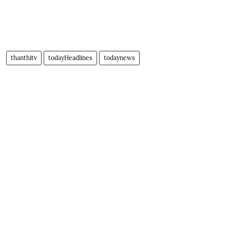
thanthitv
todayHeadlines
todaynews