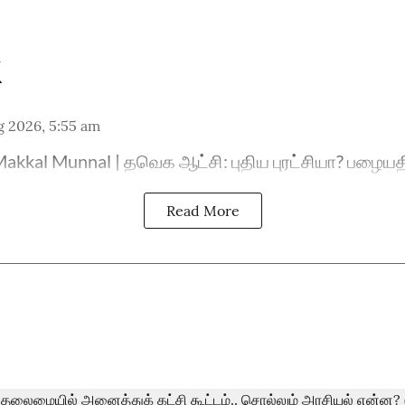
g 2026, 5:55 am
akkal Munnal | தவெக ஆட்சி: புதிய புரட்சியா? பழையதி
Read More