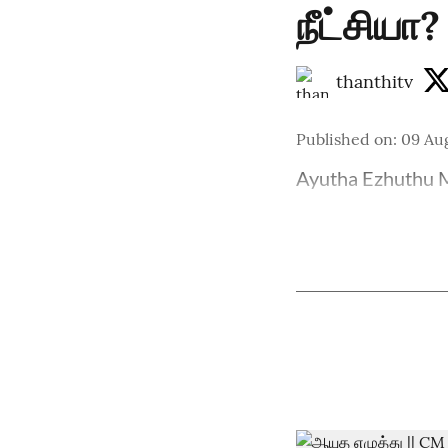
நீட்சியா?
thanthitv
Published on
:
09 Au
Ayutha Ezhuthu M