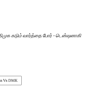
திமுக கடும் வார்த்தை போர் - டென்ஷனாகி
ss Vs DMK