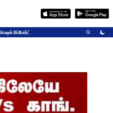
பெஷல் ரிப்போர்ட்