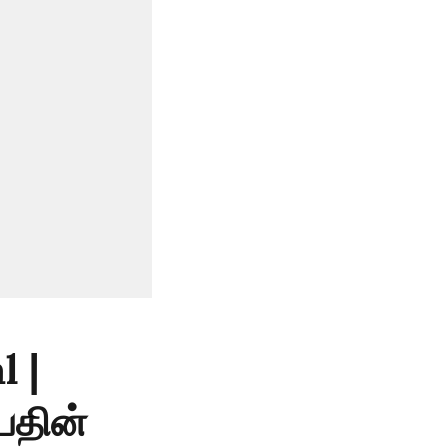
 |
யதின்