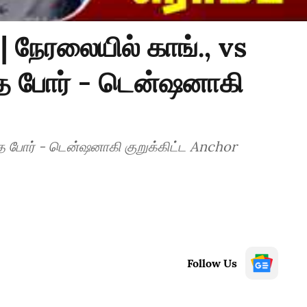
நேரலையில் காங்., vs
தை போர் - டென்ஷனாகி
தை போர் - டென்ஷனாகி குறுக்கிட்ட Anchor
Follow Us