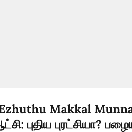
Ezhuthu Makkal Munnal
சி: புதிய புரட்சியா? பழை