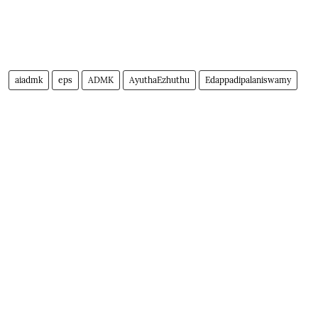
aiadmk
eps
ADMK
AyuthaEzhuthu
Edappadipalaniswamy