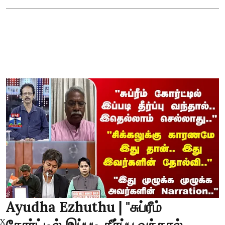
Ayudha Ezhuthu | "சுப்ரீம்
X