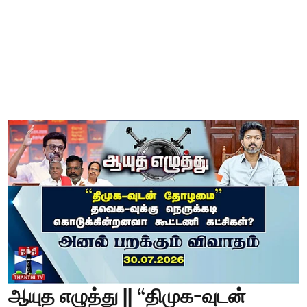
ஆயுத எழுத்து || “திமுக-வுடன்