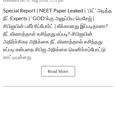
Published on
:
07 Aug 2026, 3:25 pm
Special Report | NEET Paper Leaked | `பிட்’ அடித்த
நீட் Experts | `GOD'க்கு அனுப்பிய மெசேஜ் |
சிபிஐயின் பகீர் ரிப்போர்ட் | லீக்கானது இப்படிதானா?
நீட் வினாத்தாள் கசிந்தது எப்படி?-சிபிஐயின்
அதிர்ச்சிகர அறிக்கை நீட் வினாத்தாள் கசிந்தது
எப்படி என்பதை சிபிஐ அறிக்கை வெளிச்சம்போட்டு
காட்டியுள்ளது
Read More