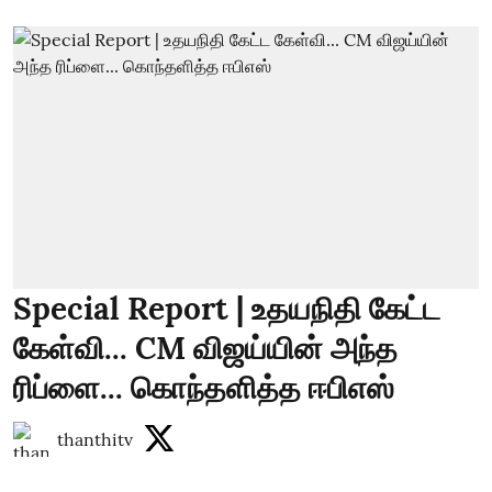
Special Report | உதயநிதி கேட்ட
கேள்வி... CM விஜய்யின் அந்த
ரிப்ளை... கொந்தளித்த ஈபிஎஸ்
thanthitv