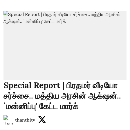
Special Report | பிரதமர் வீடியோ
சர்ச்சை.. மத்திய அரசின் ஆக்‌ஷன்..
`மன்னிப்பு' கேட்ட மார்க்
thanthitv