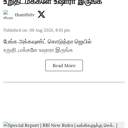
உறுதி..மக்களே உஷாரா இருங்க
thanthitv
Published on
:
08 Aug 2026, 8:01 pm
பேங்க அக்கவுண்ட் கொடுத்தா ஜெயில்
உறுதி..மக்களே உஷாரா இருங்க
Read More