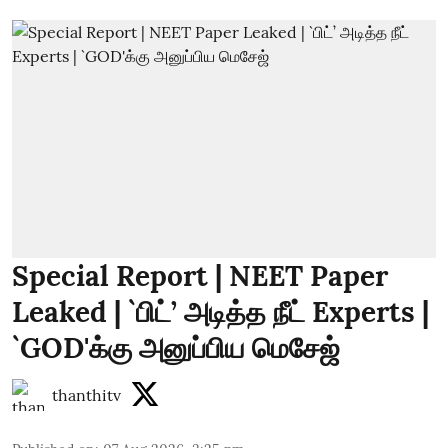
Special Report | NEET Paper
Leaked | `பிட்’ அடித்த நீட் Experts |
`GOD'க்கு அனுப்பிய மெசேஜ்
thanthitv