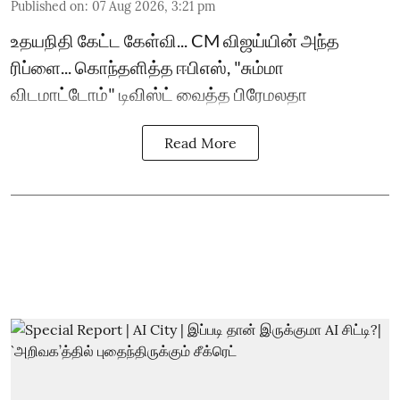
Published on
:
07 Aug 2026, 3:21 pm
உதயநிதி கேட்ட கேள்வி... CM விஜய்யின் அந்த
ரிப்ளை... கொந்தளித்த ஈபிஎஸ், "சும்மா
விடமாட்டோம்" டிவிஸ்ட் வைத்த பிரேமலதா
Read More