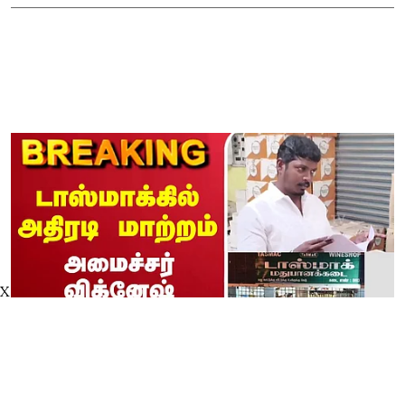
X
🔴LIVE : TASMAC | Minister
Vignesh | டாஸ்மாக்கில் அதிரடி