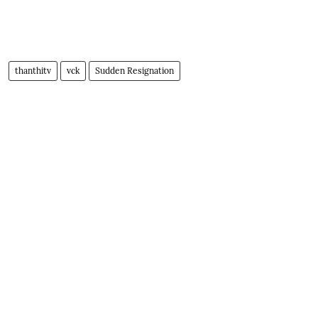
thanthitv
vck
Sudden Resignation