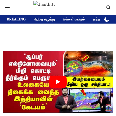
BREAKING
ஆயுத எழுத்து
மக்கள் மன்றம்
தந்தி டிவி D