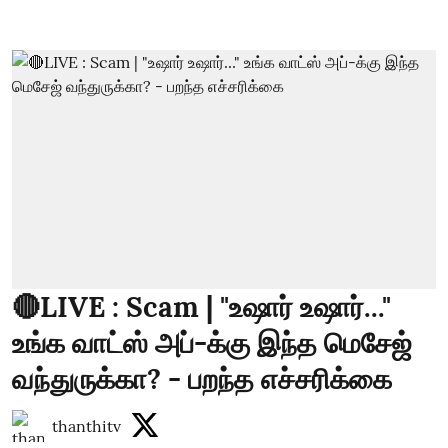
🔴LIVE : Scam | "உஷார் உஷார்..."
உங்க வாட்ஸ் அப்-க்கு இந்த மெசேஜ்
வந்துருக்கா? - பறந்த எச்சரிக்கை
thanthitv