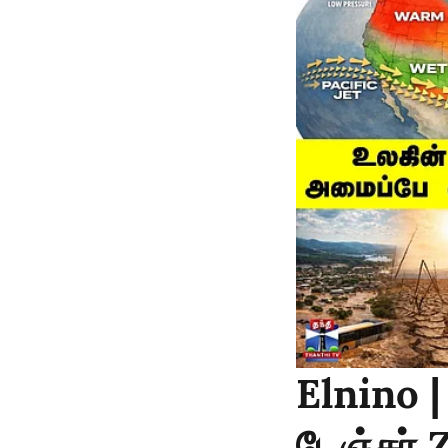
Elnino |
டேஞ்சர் 