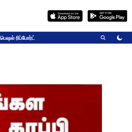
பெஷல் ரிப்போர்ட்