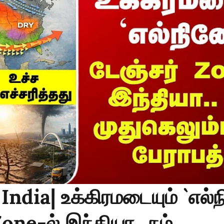
 India| உக்கிரமடையும் `எல்
Zone-ல் இந்தியா.. நம்