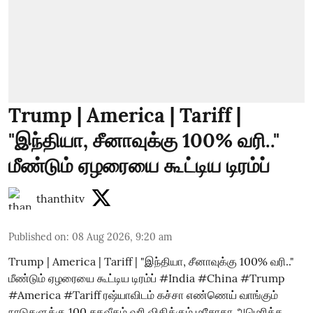
Trump | America | Tariff |
"இந்தியா, சீனாவுக்கு 100% வரி.."
மீண்டும் ஏழரையை கூட்டிய டிரம்ப்
thanthitv
Published on
:
08 Aug 2026, 9:20 am
Trump | America | Tariff | "இந்தியா, சீனாவுக்கு 100% வரி.."
மீண்டும் ஏழரையை கூட்டிய டிரம்ப் #India #China #Trump
#America #Tariff ரஷ்யாவிடம் கச்சா எண்ணெய் வாங்கும்
நாடுகளுக்கு 100 சதவீதம் வரி விதிக்கும் மசோதா அமெரிக்க