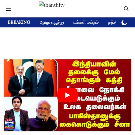
BREAKING
ஆயுத எழுத்து
மக்கள் மன்றம்
தந்தி டிவி D