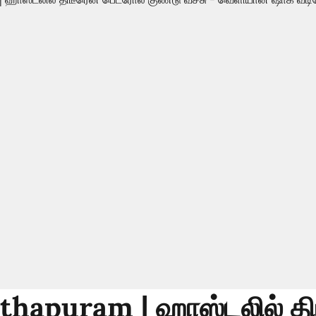
hapuram | ஹாஸ்டலில் த