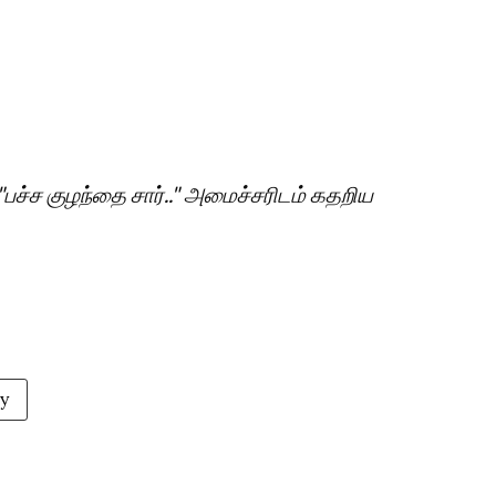
ச்ச குழந்தை சார்.." அமைச்சரிடம் கதறிய
ay