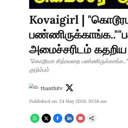
Kovaigirl | "கொடூ
பண்ணிருக்காங்க..""பச
அமைச்சரிடம் கதறிய க
"கொடூரமா சித்ரவதை பண்ணிருக்காங்க..""ப
குடும்பம்
thanthitv
Published on
:
24 May 2026, 10:58 am