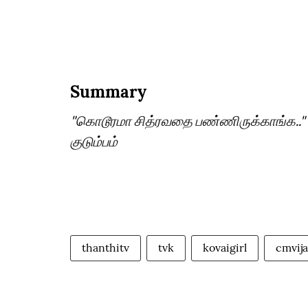
Summary
"கொடூரமா சித்ரவதை பண்ணிருக்காங்க..""ப
குடும்பம்
thanthitv
tvk
kovaigirl
cmvij