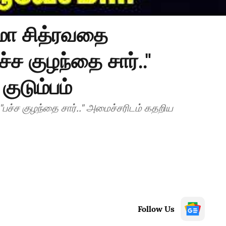
ரமா சித்ரவதை
்ச குழந்தை சார்.."
ுடும்பம்
ச்ச குழந்தை சார்.." அமைச்சரிடம் கதறிய
Follow Us