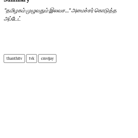
"தமிழகம் முழுவதும் இலவச..." அமைச்சர் கொடுத்த
அப்டேட்
thanthitv
tvk
cmvijay