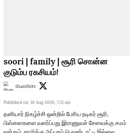
soori | family | சூரி சொன்ன
குடும்ப ரகசியம்!
thanthitv
Published on
:
10 Aug 2026, 7:51 am
தனியார் நிகழ்ச்சி ஒன்றில் பேசிய நடிகர் சூரி,
பிள்ளைகளை வளர்ப்பது இராணுவச் சேவைக்கு சமம்
என்றும், சாமிக்கு அப்புறம் பொண்டாட்டி இல்லை,