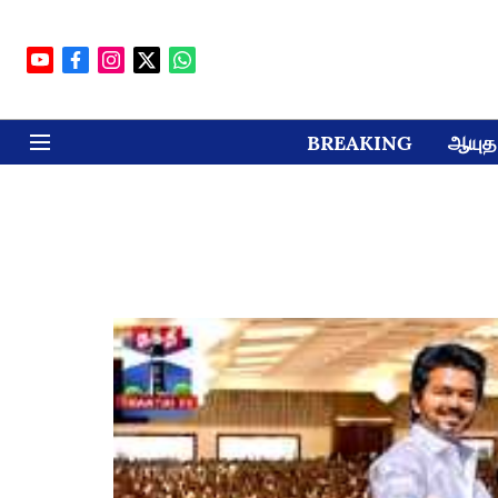
BREAKING
ஆயுத 