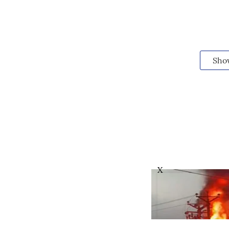
Sho
X