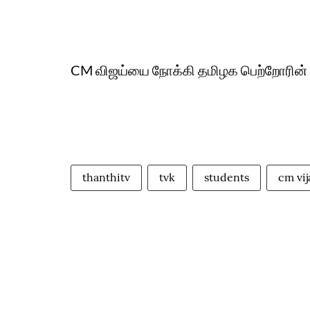
CM விஜய்யை நோக்கி தமிழக பெற்றோரின் கண
thanthitv
tvk
students
cm vij