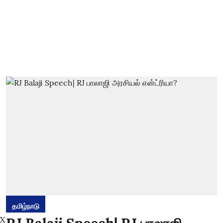
தமிழ்நாடு
X