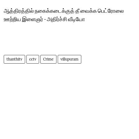
ஆத்திரத்தில் நகைக்கடைக்குத் தீ வைக்க பெட்ரோலை
ஊற்றிய இளைஞர் - அதிர்ச்சி வீடியோ
thanthitv
cctv
Crime
villupuram