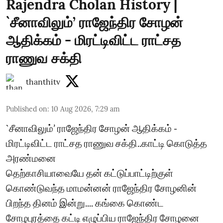
Rajendra Cholan History |
`சீனாவிலும்’ ராஜேந்திர சோழன்
ஆதிக்கம் - மிரட்டிவிட்ட ராட்சத
ராணுவ சக்தி
thanthitv
Published on
:
10 Aug 2026, 7:29 am
`சீனாவிலும்’ ராஜேந்திர சோழன் ஆதிக்கம் -
மிரட்டிவிட்ட ராட்சத ராணுவ சக்தி..காட்டி கொடுத்த
அரண்மனை
தெற்காசியாவையே தன் கட்டுப்பாட்டிற்குள்
கொண்டுவந்த மாமன்னன் ராஜேந்திர சோழனின்
பிறந்த தினம் இன்று.... கங்கை கொண்ட
சோழபுரத்தை கட்டி எழுப்பிய ராஜேந்திர சோழனை