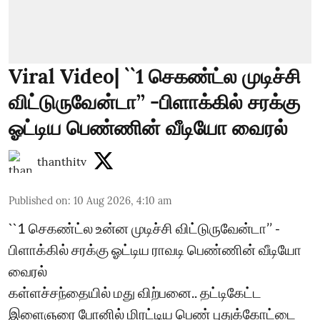
Viral Video| ``1 செகண்ட்ல முடிச்சி
விட்டுருவேன்டா’’ -பிளாக்கில் சரக்கு
ஓட்டிய பெண்ணின் வீடியோ வைரல்
thanthitv
Published on
:
10 Aug 2026, 4:10 am
``1 செகண்ட்ல உன்ன முடிச்சி விட்டுருவேன்டா’’ -
பிளாக்கில் சரக்கு ஓட்டிய ராவடி பெண்ணின் வீடியோ
வைரல்
கள்ளச்சந்தையில் மது விற்பனை.. தட்டிகேட்ட
இளைஞரை போனில் மிரட்டிய பெண் புதுக்கோட்டை