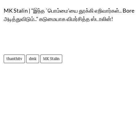
MK Stalin | "இந்த `பொம்மை'யை தூக்கி எறிவார்கள்.. Bore
அடித்துவிடும்.." கடுமையாக விமர்சித்த ஸ்டாலின்!
thanthitv
dmk
MK Stalin