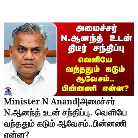
Minister N Anand|அமைச்சர்
N.ஆனந்த் உடன் சந்திப்பு.. வெளியே
வந்ததும் கடும் ஆவேசம்..பின்னணி
என்ன?