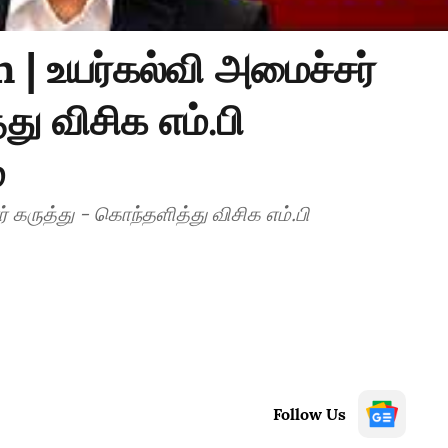
| உயர்கல்வி அமைச்சர்
து விசிக எம்.பி
்
 கருத்து - கொந்தளித்து விசிக எம்.பி
Follow Us