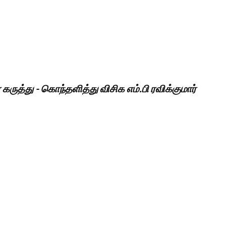
ருத்து - கொந்தளித்து விசிக எம்.பி ரவிக்குமார்