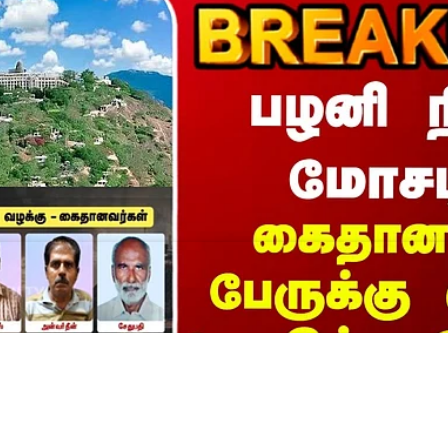
G || பழனி நில மோசடி -