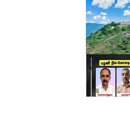
X
BREAKIN