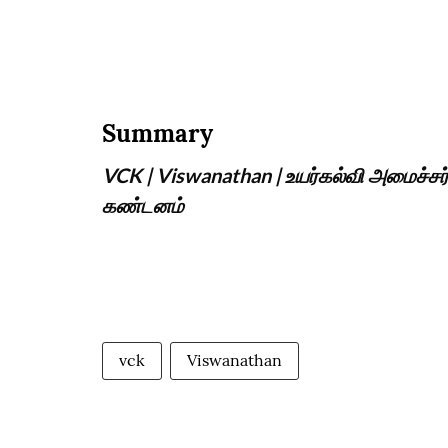
Summary
VCK | Viswanathan | உயர்கல்வி அமைச்சர் க
கண்டனம்
vck
Viswanathan