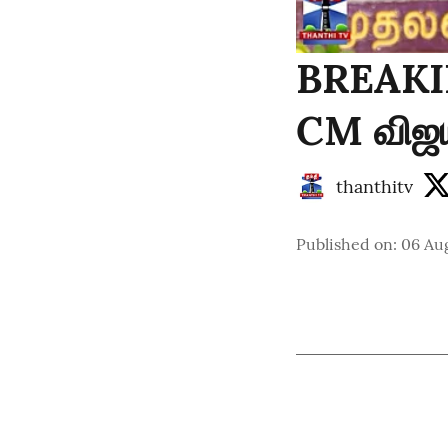
BREAKIN
CM விஜய
thanthitv
Published on
:
06 Au