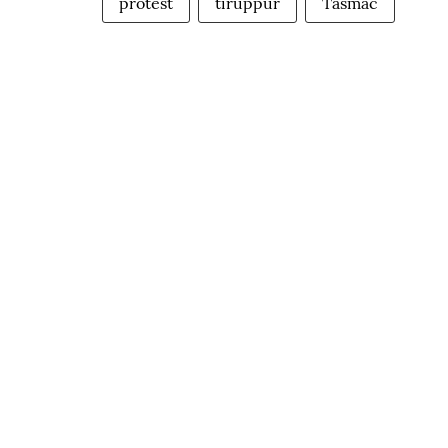
protest
tiruppur
Tasmac