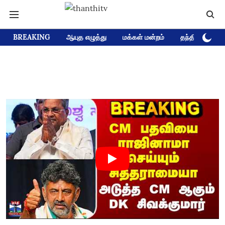
BREAKING
ஆயுத எழுத்து
மக்கள் மன்றம்
தந்தி டிவி D