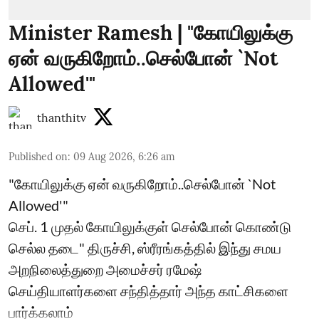
Minister Ramesh | "கோயிலுக்கு
ஏன் வருகிறோம்..செல்போன் `Not
Allowed'"
thanthitv
Published on
:
09 Aug 2026, 6:26 am
"கோயிலுக்கு ஏன் வருகிறோம்..செல்போன் `Not
Allowed'"
செப். 1 முதல் கோயிலுக்குள் செல்போன் கொண்டு
செல்ல தடை" திருச்சி, ஸ்ரீரங்கத்தில் இந்து சமய
அறநிலைத்துறை அமைச்சர் ரமேஷ்
செய்தியாளர்களை சந்தித்தார் அந்த காட்சிகளை
பார்க்கலாம்