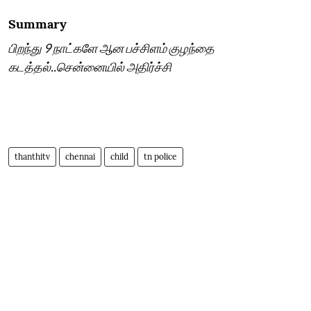
Summary
பிறந்து 9 நாட்களே ஆன பச்சிளம் குழந்தை
கடத்தல்..சென்னையில் அதிர்ச்சி
thanthitv
chennai
child
tn police