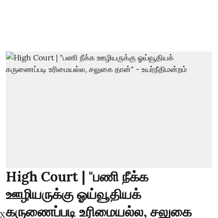
High Court | "பணி நீக்க
ஊழியருக்கு ஓய்வூதியக்
கருணைப்படி உரிமையல்ல, சலுகை
X