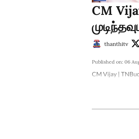
CM Vija
முடிந்தவ
thanthitv
Published on
:
06 Aug
CM Vijay | TNBudg