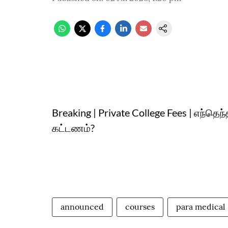
Breaking | Private College Fees | எந்தெ
கட்டணம்?
announced
courses
para medical