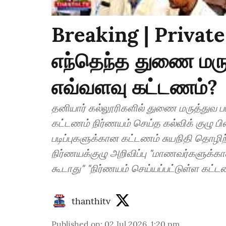
Breaking | Private
எந்தெந்த துணை மருத்
எவ்வளவு கட்டணம்?
தனியார் கல்லூரிகளில் துணை மருத்துவ படிப்புகளு
கட்டணம் நிர்ணயம் செய்த கல்விக் குழு பிஎஸ்சி, பிபார்ம், பிபிடி உள்ளிட்ட துணை மருத்துவப்
படிப்புகளுக்கான கட்டணம் சுயநிதி தொழிற்கல்லூரிகளுக்கான கல்விக் கட்டண
நிர்ணயக்குழு அறிவிப்பு "மாணவர்களுக்கான பயிற்சி காலத்திற்கு கட்டணம் வசூலிக்கக்
கூடாது" "நிர்ணயம் செய்யப்பட்டுள்ள 
thanthitv
Published on
:
02 Jul 2026, 1:20 pm