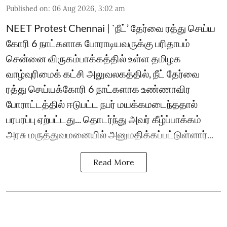
Published on
:
06 Aug 2026, 3:02 am
NEET Protest Chennai | `நீட்’ தேர்வை ரத்து செய்ய
கோரி 6 நாட்களாக போராடியவருக்கு பரிதாபம்
சென்னை விருகம்பாக்கத்தில் உள்ள தமிழக
வாழ்வுரிமைக் கட்சி அலுவலகத்தில், நீட் தேர்வை
ரத்து செய்யக்கோரி 6 நாட்களாக உண்ணாவிர
போராட்டத்தில் ஈடுபட்ட நபர் மயக்கமடைந்த‌தால்
பரபரப்பு ஏற்பட்ட‌து... தொடர்ந்து அவர் கீழ்ப்பாக்கம்
அரசு மருத்துவமனையில் அனுமதிக்கப்பட்டுள்ளார்...
Read More