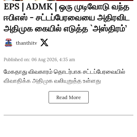
EPS | ADMK | ஒரு முடிவோடு வந்த
ஈபிஎஸ் - சட்டப்பேரவையை அதிரவிட
அதிமுக கையில் எடுத்த `அஸ்திரம்’
thanthitv
Published on
:
06 Aug 2026, 4:35 am
மேகதாது விவகாரம் தொடர்பாக சட்டப்பேரவையில்
விவாதிக்க அதிமுக வலியுறுத்த உள்ளது
Read More