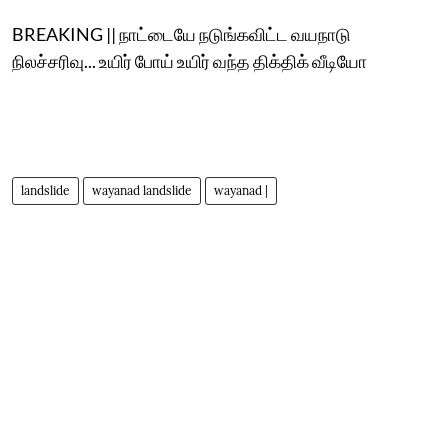
BREAKING || நாட்டையே நடுங்கவிட்ட வயநாடு
நிலச்சரிவு... உயிர் போய் உயிர் வந்த திக்திக் வீடியோ
landslide
wayanad landslide
wayanad |