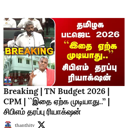
Breaking | TN Budget 2026 |
CPM | ``இதை ஏற்க முடியாது..’’ |
சிபிஎம் தரப்பு ரியாக்‌ஷன்
thanthitv