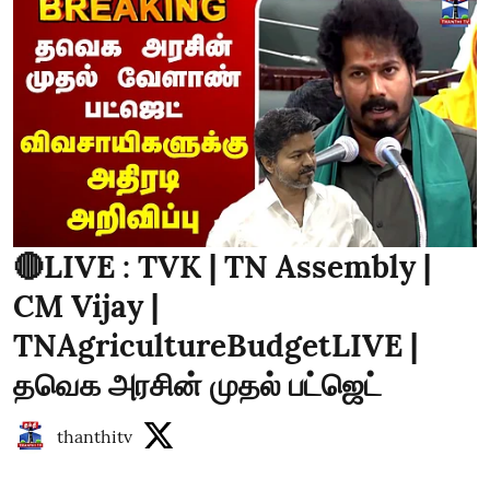
🔴LIVE : TVK | TN Assembly |
CM Vijay |
TNAgricultureBudgetLIVE |
தவெக அரசின் முதல் பட்ஜெட்
thanthitv